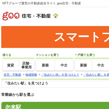
NTTグループ運営の不動産総合サイト goo住宅・不動産
スマート
借りる
マンションを買う
一戸建てを買う
店舗･
賃貸
新築
中古
新築
中古
事業用
住宅・不動産
>
地域情報
>
「住みたい街」を見つけよう
>
「住みたい駅」を
「住みたい駅」を見つけよう
常磐線から駅を選ぶ
勿来駅