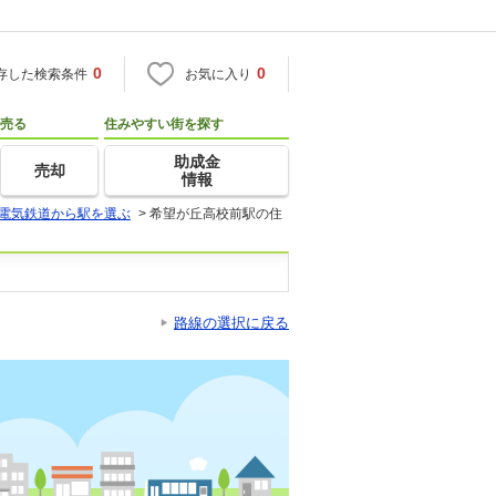
0
0
存した検索条件
お気に入り
売る
住みやすい街を探す
助成金
売却
情報
電気鉄道から駅を選ぶ
>
希望が丘高校前駅の住
路線の選択に戻る