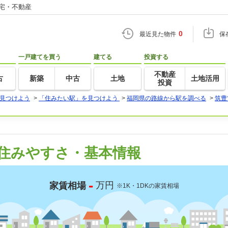
住宅・不動産
0
最近見た物件
保
一戸建てを買う
建てる
投資する
不動産
古
新築
中古
土地
土地活用
投資
見つけよう
>
「住みたい駅」を見つけよう
>
福岡県の路線から駅を調べる
>
筑豊
住みやすさ・基本情報
-
万円
家賃相場
※1K・1DKの家賃相場