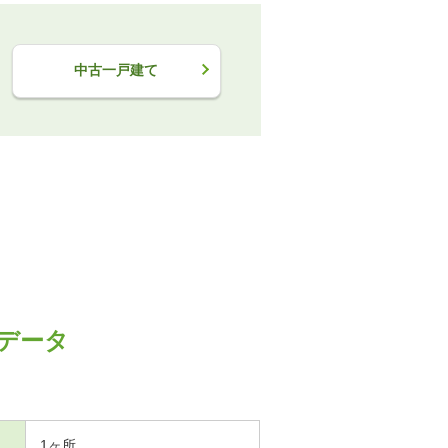
中古一戸建て
データ
1ヶ所