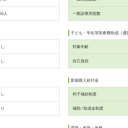
50人
一般診療所総数
子ども・学生等医療費助成（通
なし
対象年齢
なし
自己負担
新築購入給付金
なし
利子補給制度
あり
補助 ⁄ 助成金制度
増築・改築・改修