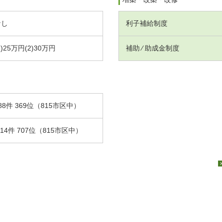
なし
利子補給制度
1)25万円(2)30万円
補助 ⁄ 助成金制度
88件 369位（815市区中）
.14件 707位（815市区中）