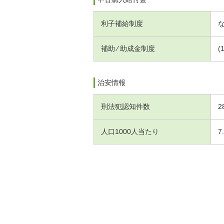
利子補給制度
補助 ⁄ 助成金制度
(
治安情報
刑法犯認知件数
2
人口1000人当たり
7