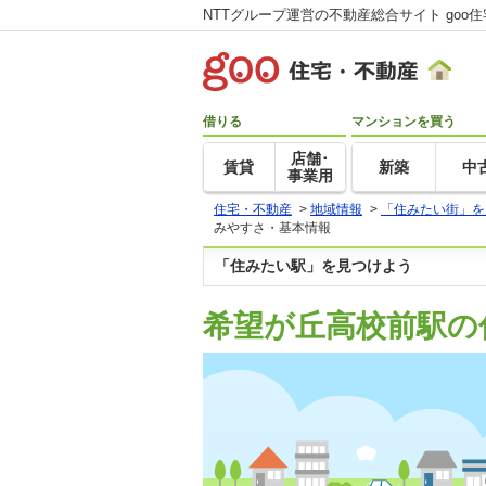
NTTグループ運営の不動産総合サイト goo
借りる
マンションを買う
店舗･
賃貸
新築
中
事業用
住宅・不動産
>
地域情報
>
「住みたい街」を
みやすさ・基本情報
「住みたい駅」を見つけよう
希望が丘高校前駅の