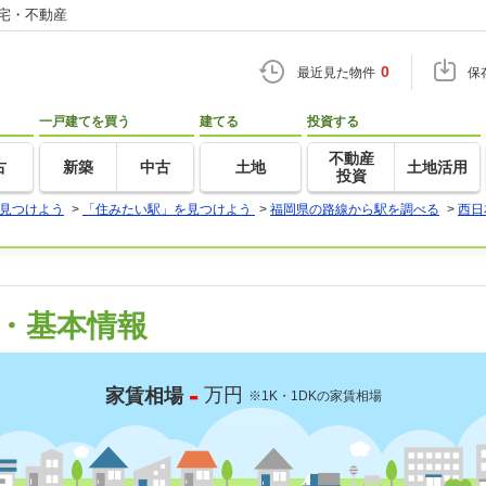
住宅・不動産
0
最近見た物件
保
一戸建てを買う
建てる
投資する
不動産
古
新築
中古
土地
土地活用
投資
見つけよう
>
「住みたい駅」を見つけよう
>
福岡県の路線から駅を調べる
>
西日
・基本情報
-
万円
家賃相場
※1K・1DKの家賃相場