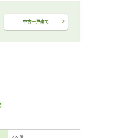
中古一戸建て
タ
4ヶ所