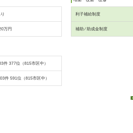
あり
利子補給制度
20万円
補助 ⁄ 助成金制度
03件 377位（815市区中）
.03件 591位（815市区中）