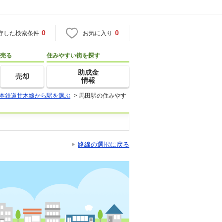
0
0
存した検索条件
お気に入り
売る
住みやすい街を探す
助成金
売却
情報
本鉄道甘木線から駅を選ぶ
>
馬田駅の住みやす
路線の選択に戻る