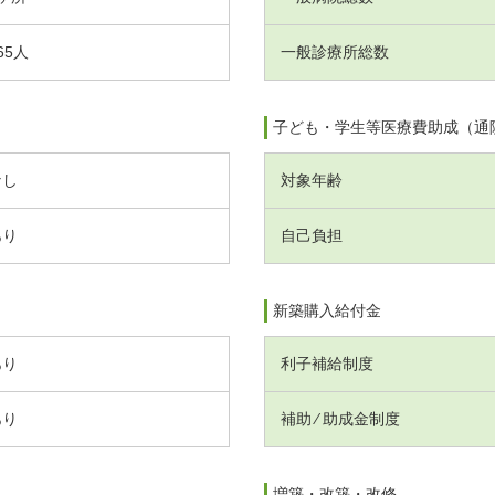
65人
一般診療所総数
子ども・学生等医療費助成（通
なし
対象年齢
あり
自己負担
新築購入給付金
あり
利子補給制度
あり
補助 ⁄ 助成金制度
増築・改築・改修