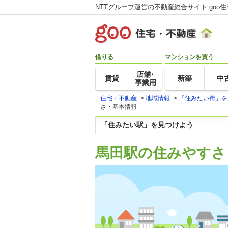
NTTグループ運営の不動産総合サイト goo
借りる
マンションを買う
店舗･
賃貸
新築
中
事業用
住宅・不動産
>
地域情報
>
「住みたい街」を
さ・基本情報
「住みたい駅」を見つけよう
馬田駅の住みやすさ