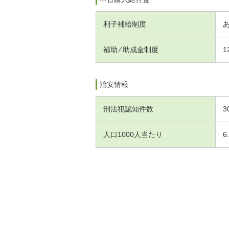
利子補給制度
補助 ⁄ 助成金制度
1
治安情報
刑法犯認知件数
3
人口1000人当たり
6