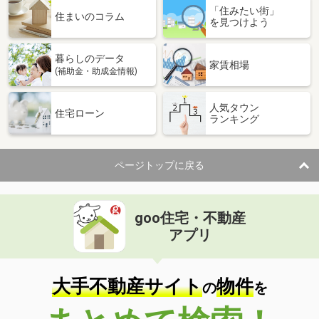
「住みたい街」
住まいのコラム
を見つけよう
暮らしのデータ
家賃相場
(補助金・助成金情報)
人気タウン
住宅ローン
ランキング
ページトップに戻る
goo住宅・不動産
アプリ
大手不動産サイト
物件
の
を