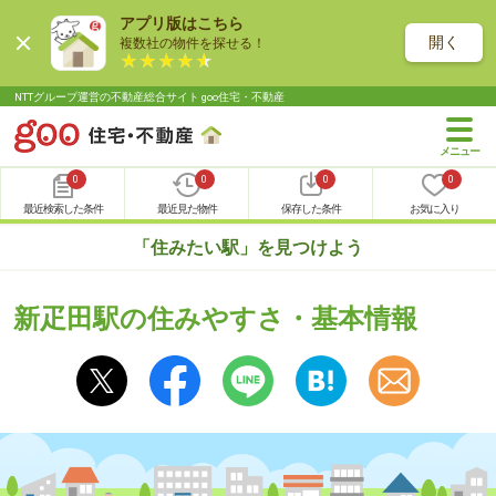
アプリ版はこちら
開く
複数社の物件を探せる！
NTTグループ運営の不動産総合サイト goo住宅・不動産
0
0
0
0
最近検索した条件
最近見た物件
保存した条件
お気に入り
「住みたい駅」を見つけよう
新疋田駅の住みやすさ・基本情報