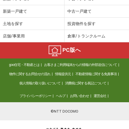
新築一戸建て
中古一戸建て
土地を探す
投資物件を探す
店舗/事業用
倉庫/トランクルーム
PC版へ
goo住宅・不動産とは
お客さまご利用端末からの情報の外部送信について
物件に関するお問合せの流れ
情報提供元
不動産情報に関する免責事項
個人情報の取り扱いについて
消費税に関する表記について
プライバシーポリシー
ヘルプ
お問い合わせ
運営会社
©NTT DOCOMO