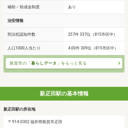
補助 ⁄ 助成金制度
あり
治安情報
刑法犯認知件数
257件 337位（815市区中）
人口1000人当たり
4.00件 309位（815市区中）
敦賀市の「
暮らしデータ
」をもっと見る
新疋田駅の基本情報
新疋田駅の所在地
〒914-0302 福井県敦賀市疋田