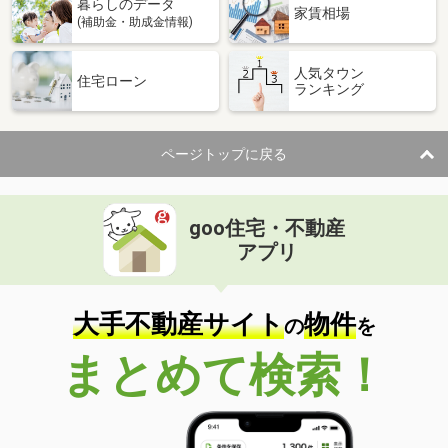
暮らしのデータ
家賃相場
(補助金・助成金情報)
人気タウン
住宅ローン
ランキング
ページトップに戻る
goo住宅・不動産
アプリ
大手不動産サイト
物件
の
を
まとめて検索！