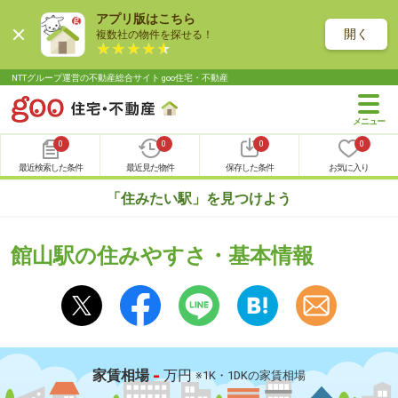
アプリ版はこちら
開く
複数社の物件を探せる！
NTTグループ運営の不動産総合サイト goo住宅・不動産
0
0
0
0
最近検索した条件
最近見た物件
保存した条件
お気に入り
「住みたい駅」を見つけよう
館山駅の住みやすさ・基本情報
-
家賃相場
万円
※1K・1DKの家賃相場