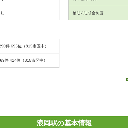
なし
補助 ⁄ 助成金制度
290件 695位（815市区中）
.69件 414位（815市区中）
浪岡駅の基本情報