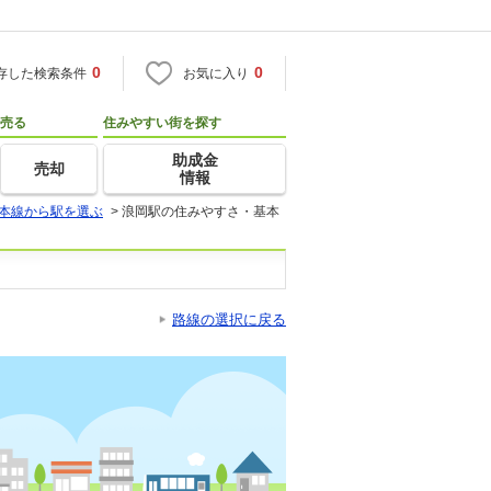
0
0
存した検索条件
お気に入り
売る
住みやすい街を探す
助成金
売却
情報
本線から駅を選ぶ
>
浪岡駅の住みやすさ・基本
路線の選択に戻る