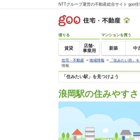
NTTグループ運営の不動産総合サイト goo
借りる
マンションを買う
店舗･
賃貸
新築
中
事業用
住宅・不動産
>
地域情報
>
「住みたい街」を
情報
「住みたい駅」を見つけよう
浪岡駅の住みやすさ