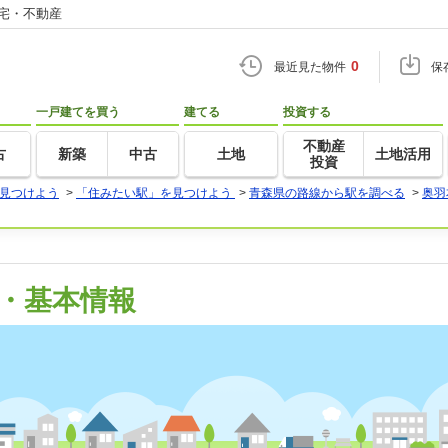
住宅・不動産
0
最近見た物件
保
一戸建てを買う
建てる
投資する
不動産
古
新築
中古
土地
土地活用
投資
見つけよう
>
「住みたい駅」を見つけよう
>
青森県の路線から駅を調べる
>
奥羽
・基本情報