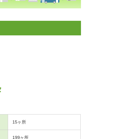
タ
15ヶ所
199ヶ所