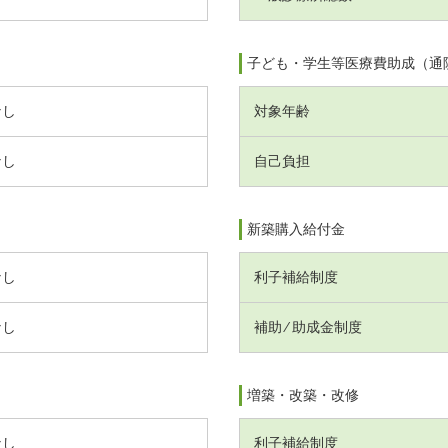
子ども・学生等医療費助成（通
なし
対象年齢
なし
自己負担
新築購入給付金
なし
利子補給制度
なし
補助 ⁄ 助成金制度
増築・改築・改修
なし
利子補給制度