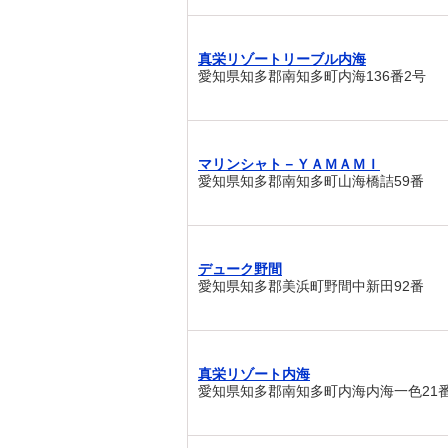
真栄リゾートリーブル内海
愛知県知多郡南知多町内海136番2号
マリンシャト－ＹＡＭＡＭＩ
愛知県知多郡南知多町山海橋詰59番
デューク野間
愛知県知多郡美浜町野間中新田92番
真栄リゾート内海
愛知県知多郡南知多町内海内海一色21番