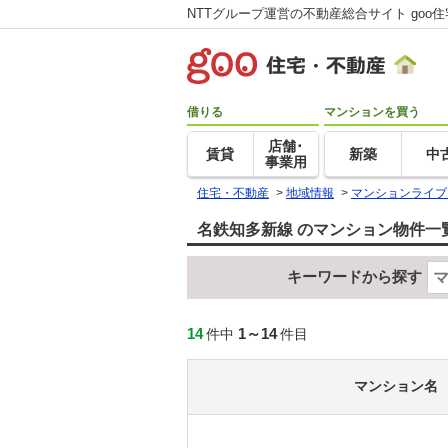
NTTグループ運営の不動産総合サイト goo
借りる
マンションを買う
店舗･
賃貸
新築
中
事業用
住宅・不動産
>
地域情報
>
マンションライブ
名鉄知多新線 のマンション物件一
キーワードから探す
14
1～14
件中
件目
マンション名