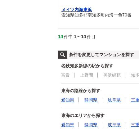
メイツ内海東浜
愛知県知多郡南知多町内海一色70番
14
1～14
件中
件目
条件を変更してマンションを探す
名鉄知多新線の駅から探す
富貴
上野間
美浜緑苑
知
東海の路線から探す
愛知県
静岡県
岐阜県
三
東海のエリアから探す
愛知県
静岡県
岐阜県
三