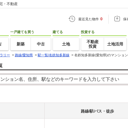
住宅・不動産
0
最近見た物件
保
一戸建てを買う
建てる
投資する
不動産
古
新築
中古
土地
土地活用
投資
ラリー
>
路線/愛知県
>
駅一覧/名鉄知多新線
>
名鉄知多新線(愛知県)のマンショ
覧
路線⁄駅⁄バス・徒歩