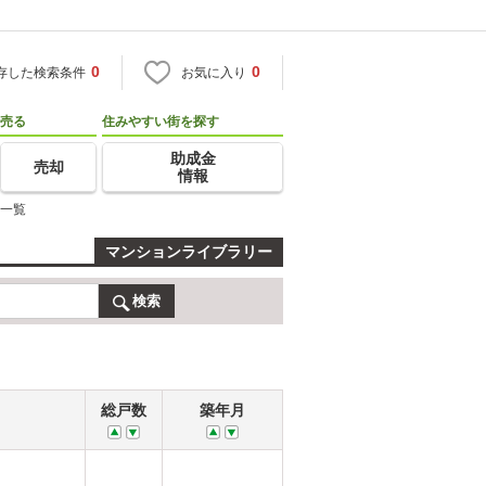
0
0
存した検索条件
お気に入り
売る
住みやすい街を探す
助成金
売却
情報
ン一覧
マンションライブラリー
検索
総戸数
築年月