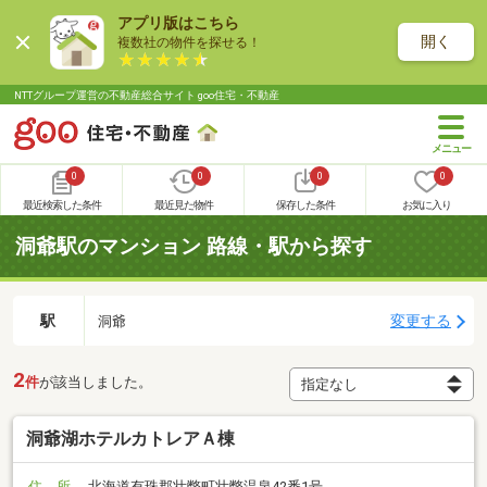
アプリ版はこちら
開く
複数社の物件を探せる！
NTTグループ運営の不動産総合サイト goo住宅・不動産
0
0
0
0
最近検索した条件
最近見た物件
保存した条件
お気に入り
洞爺駅のマンション 路線・駅から探す
駅
変更する
洞爺
2
件
が該当しました。
洞爺湖ホテルカトレアＡ棟
住 所
北海道有珠郡壮瞥町壮瞥温泉42番1号