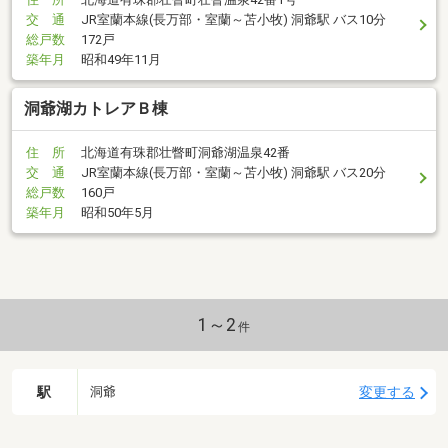
交 通
JR室蘭本線(長万部・室蘭～苫小牧) 洞爺駅 バス10分
総戸数
172戸
築年月
昭和49年11月
洞爺湖カトレアＢ棟
住 所
北海道有珠郡壮瞥町洞爺湖温泉42番
交 通
JR室蘭本線(長万部・室蘭～苫小牧) 洞爺駅 バス20分
総戸数
160戸
築年月
昭和50年5月
1～2
件
駅
変更する
洞爺