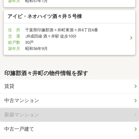
築年月
昭和57年1月
アイビ・ネオハイツ酒々井５号棟
住 所
千葉県印旛郡酒々井町東酒々井6丁目6番
交 通
JR成田線 酒々井駅 徒歩10分
総戸数
30戸
築年月
昭和56年9月
印旛郡酒々井町の物件情報を探す
賃貸
中古マンション
新築マンション
中古一戸建て