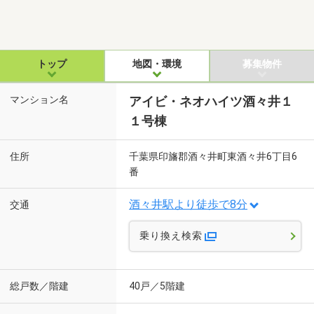
トップ
地図・環境
募集物件
マンション名
アイビ・ネオハイツ酒々井１
１号棟
住所
千葉県印旛郡酒々井町東酒々井6丁目6
番
酒々井駅より徒歩で8分
交通
乗り換え検索
総戸数／階建
40戸／5階建