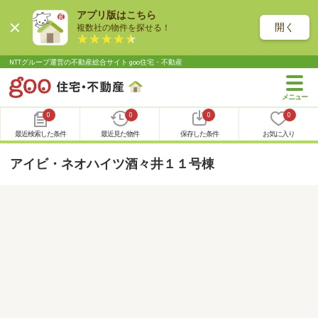
アプリ版はこちら
開く
複数社の物件を探せる！
NTTグループ運営の不動産総合サイト goo住宅・不動産
0
0
0
0
最近検索した条件
最近見た物件
保存した条件
お気に入り
アイビ・ネオハイツ酒々井１１号棟