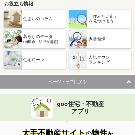
お役立ち情報
「住みたい街」
住まいのコラム
を見つけよう
暮らしのデータ
家賃相場
(補助金・助成金情報)
人気タウン
住宅ローン
ランキング
ページトップに戻る
goo住宅・不動産
アプリ
大手不動産サイト
物件
の
を