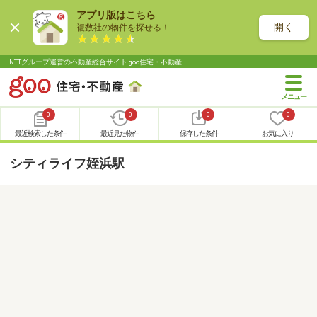
アプリ版はこちら
開く
複数社の物件を探せる！
NTTグループ運営の不動産総合サイト goo住宅・不動産
0
0
0
0
最近検索した条件
最近見た物件
保存した条件
お気に入り
シティライフ姪浜駅