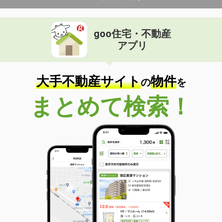
goo住宅・不動産
アプリ
大手不動産サイト
物件
の
を
まとめて検索！