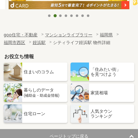
goo住宅・不動産
マンションライブラリー
福岡県
福岡市西区
姪浜駅
シティライフ姪浜駅 物件詳細
お役立ち情報
「住みたい街」
住まいのコラム
を見つけよう
暮らしのデータ
家賃相場
(補助金・助成金情報)
人気タウン
住宅ローン
ランキング
ページトップに戻る