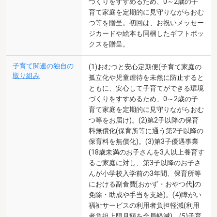
づくりをすすめるため、0～2歳の子
育て家庭を定期的に見守りながらおむ
つ等を贈呈。初回は、お祝いメッセー
ジカードや絵本も同梱したギフトボッ
クスを贈呈。
子育て関連の独自の
(1)おむつと安心定期便(子育て家庭の
取り組み
孤立化や児童虐待を未然に防止すると
ともに、安心して子育てができる環境
づくりをすすめるため、0～2歳の子
育て家庭を定期的に見守りながらおむ
つ等をお届け)。(2)第2子以降の保育
料無償化(保育所等に通う第2子以降の
保育料を無償化)。(3)第3子優遇事業
(18歳未満のお子さんを3人以上養育す
るご家庭に対し、第3子以降のお子さ
んが小学校入学前の3年間、保育所等
における副食費[おかず・おやつ代]の
免除・助成や手当を支給)。(4)障がい
福祉サービスの利用者負担軽減(利用
者負担上限月額を全員軽減)。(5)子育