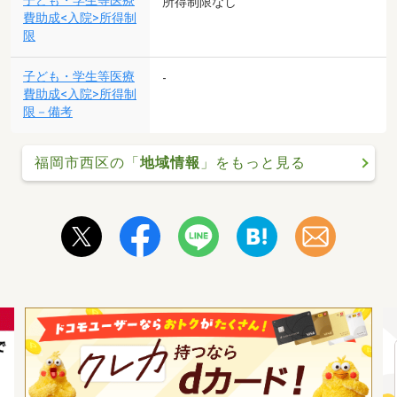
子ども・学生等医療
所得制限なし
費助成<入院>所得制
限
子ども・学生等医療
-
費助成<入院>所得制
限－備考
福岡市西区の「
地域情報
」をもっと見る