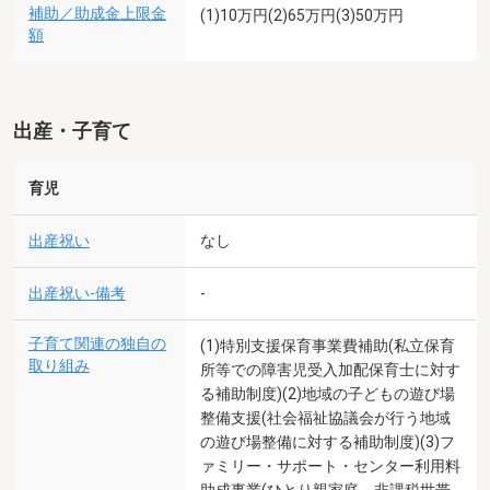
補助／助成金上限金
(1)10万円(2)65万円(3)50万円
額
出産・子育て
育児
出産祝い
なし
出産祝い-備考
-
子育て関連の独自の
(1)特別支援保育事業費補助(私立保育
取り組み
所等での障害児受入加配保育士に対す
る補助制度)(2)地域の子どもの遊び場
整備支援(社会福祉協議会が行う地域
の遊び場整備に対する補助制度)(3)フ
ァミリー・サポート・センター利用料
助成事業(ひとり親家庭、非課税世帯