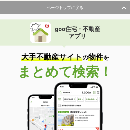
ページトップに戻る
goo住宅・不動産
アプリ
大手不動産サイト
物件
の
を
まとめて検索！