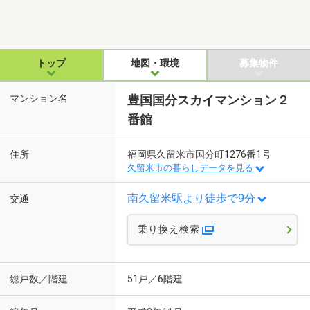
トップ
地図・環境
募集物件
マンション名
豊国国分スカイマンション２
番館
住所
福岡県久留米市国分町1276番1号
久留米市の暮らしデータを見る
南久留米駅より徒歩で9分
交通
乗り換え検索
総戸数／階建
51戸／6階建