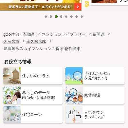
goo住宅・不動産
マンションライブラリー
福岡県
久留米市
南久留米駅
豊国国分スカイマンション２番館 物件詳細
お役立ち情報
「住みたい街」
住まいのコラム
を見つけよう
暮らしのデータ
家賃相場
(補助金・助成金情報)
人気タウン
住宅ローン
ランキング