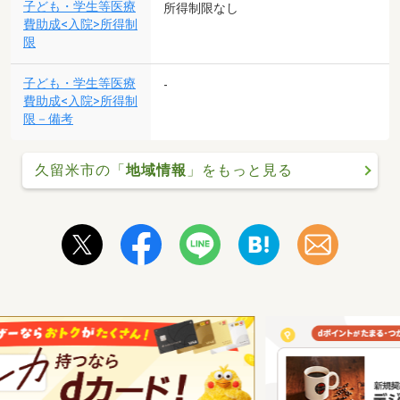
子ども・学生等医療
所得制限なし
費助成<入院>所得制
限
子ども・学生等医療
-
費助成<入院>所得制
限－備考
久留米市の「
地域情報
」をもっと見る