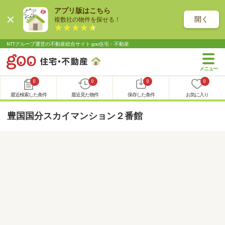
アプリ版はこちら
開く
複数社の物件を探せる！
NTTグループ運営の不動産総合サイト goo住宅・不動産
0
0
0
0
最近検索した条件
最近見た物件
保存した条件
お気に入り
豊国国分スカイマンション２番館