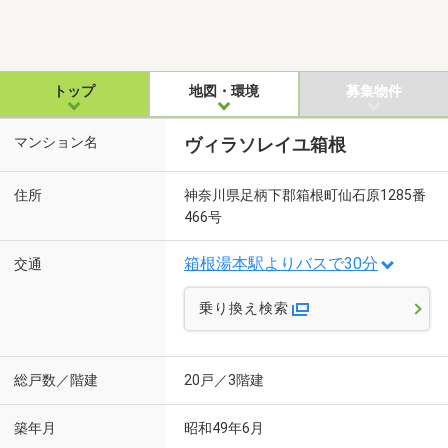
トップ
地図・環境
募集物件
マンション名
ヴィラソレイユ箱根
住所
神奈川県足柄下郡箱根町仙石原1285番
466号
箱根湯本駅よりバスで30分
交通
乗り換え検索
総戸数／階建
20戸／3階建
築年月
昭和49年6月