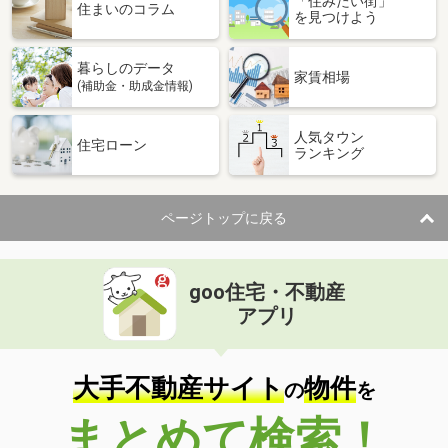
「住みたい街」
住まいのコラム
を見つけよう
暮らしのデータ
家賃相場
(補助金・助成金情報)
人気タウン
住宅ローン
ランキング
ページトップに戻る
goo住宅・不動産
アプリ
大手不動産サイト
物件
の
を
まとめて検索！