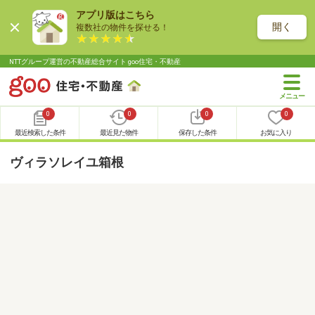
アプリ版はこちら
開く
複数社の物件を探せる！
NTTグループ運営の不動産総合サイト goo住宅・不動産
0
0
0
0
最近検索した条件
最近見た物件
保存した条件
お気に入り
ヴィラソレイユ箱根