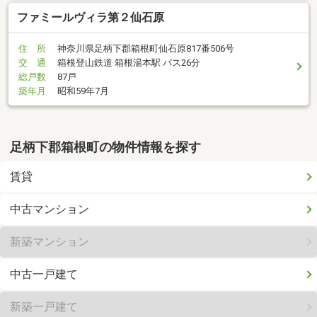
ファミールヴィラ第２仙石原
住 所
神奈川県足柄下郡箱根町仙石原817番506号
交 通
箱根登山鉄道 箱根湯本駅 バス26分
総戸数
87戸
築年月
昭和59年7月
足柄下郡箱根町の物件情報を探す
賃貸
中古マンション
新築マンション
中古一戸建て
新築一戸建て