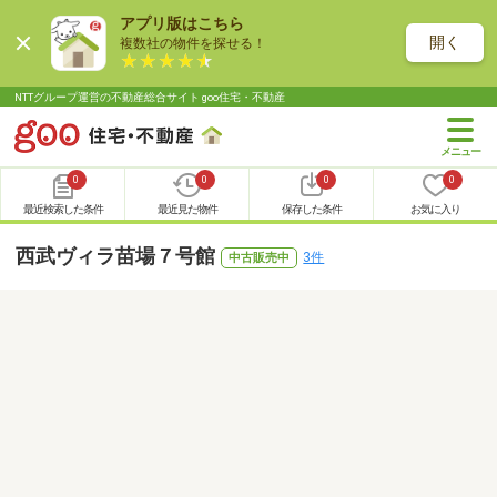
アプリ版はこちら
開く
複数社の物件を探せる！
NTTグループ運営の不動産総合サイト goo住宅・不動産
0
0
0
0
最近検索した条件
最近見た物件
保存した条件
お気に入り
西武ヴィラ苗場７号館
3件
中古販売中