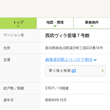
トップ
地図・環境
募集物件
マンション名
西武ヴィラ苗場７号館
住所
新潟県南魚沼郡湯沢町三国223番16号
越後湯沢駅よりバスで40分
交通
乗り換え検索
総戸数／階建
370戸／13階建
築年月
昭和60年10月