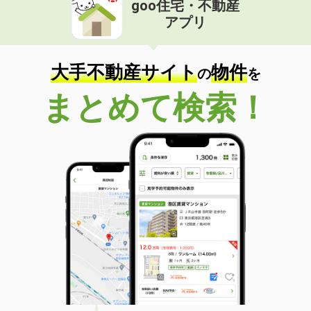
goo住宅・不動産
アプリ
大手不動産サイト
物件
の
を
まとめて検索！