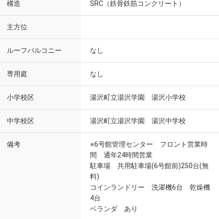
構造
SRC（鉄骨鉄筋コンクリート）
主方位
ルーフバルコニー
なし
専用庭
なし
小学校区
湯沢町立湯沢学園 湯沢小学校
中学校区
湯沢町立湯沢学園 湯沢中学校
備考
※6号館管理センター フロント営業時
間 通年24時間営業
駐車場 共用駐車場(6号館前)250台(無
料)
コインランドリー 洗濯機6台 乾燥機
4台
ベランダ あり