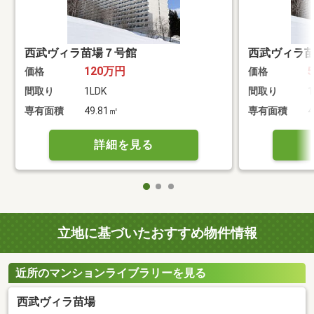
西武ヴィラ苗場７号館
西武ヴィラ
120万円
価格
価格
間取り
1LDK
間取り
1
専有面積
49.81㎡
専有面積
4
詳細を見る
立地に基づいたおすすめ物件情報
近所のマンションライブラリーを見る
西武ヴィラ苗場