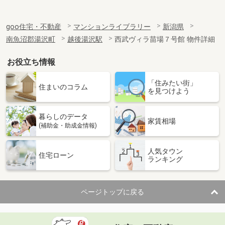
goo住宅・不動産
マンションライブラリー
新潟県
南魚沼郡湯沢町
越後湯沢駅
西武ヴィラ苗場７号館 物件詳細
お役立ち情報
「住みたい街」
住まいのコラム
を見つけよう
暮らしのデータ
家賃相場
(補助金・助成金情報)
人気タウン
住宅ローン
ランキング
ページトップに戻る