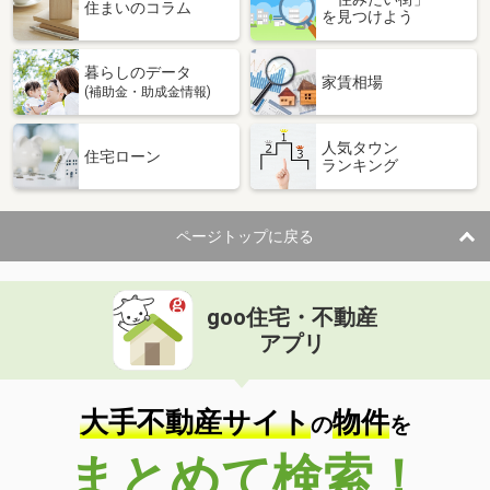
住まいのコラム
を見つけよう
暮らしのデータ
家賃相場
(補助金・助成金情報)
人気タウン
住宅ローン
ランキング
ページトップに戻る
goo住宅・不動産
アプリ
大手不動産サイト
物件
の
を
まとめて検索！