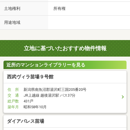
土地権利
所有権
用途地域
立地に基づいたおすすめ物件情報
近所のマンションライブラリーを見る
西武ヴィラ苗場９号館
住 所
新潟県南魚沼郡湯沢町三国205番20号
交 通
JR上越線 越後湯沢駅 バス37分
総戸数
431戸
築年月
昭和58年10月
ダイアパレス苗場