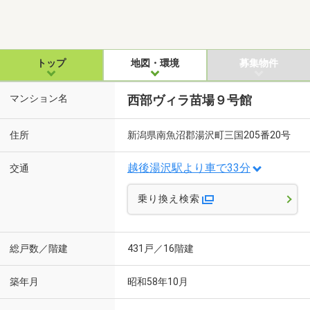
トップ
地図・環境
募集物件
マンション名
西部ヴィラ苗場９号館
住所
新潟県南魚沼郡湯沢町三国205番20号
越後湯沢駅より車で33分
交通
乗り換え検索
総戸数／階建
431戸／16階建
築年月
昭和58年10月