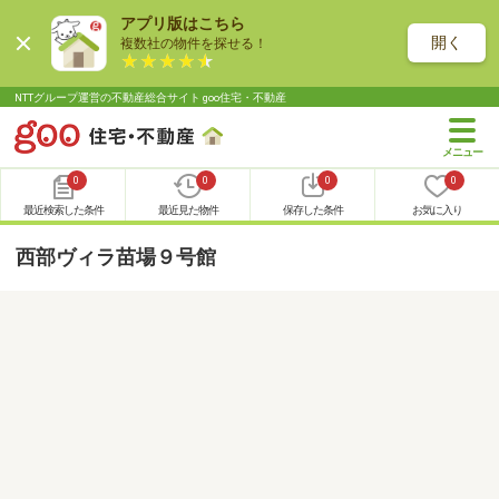
アプリ版はこちら
開く
複数社の物件を探せる！
NTTグループ運営の不動産総合サイト goo住宅・不動産
0
0
0
0
最近検索した条件
最近見た物件
保存した条件
お気に入り
西部ヴィラ苗場９号館