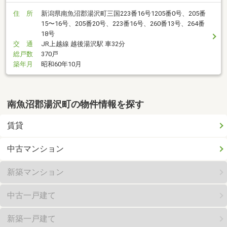
住 所
新潟県南魚沼郡湯沢町三国223番16号1205番0号、205番
15〜16号、205番20号、223番16号、260番13号、264番
18号
交 通
JR上越線 越後湯沢駅 車32分
総戸数
370戸
築年月
昭和60年10月
南魚沼郡湯沢町の物件情報を探す
賃貸
中古マンション
新築マンション
中古一戸建て
新築一戸建て