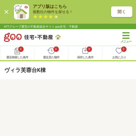
アプリ版はこちら
開く
複数社の物件を探せる！
NTTグループ運営の不動産総合サイト goo住宅・不動産
0
0
0
0
最近検索した条件
最近見た物件
保存した条件
お気に入り
ヴィラ芙蓉台K棟