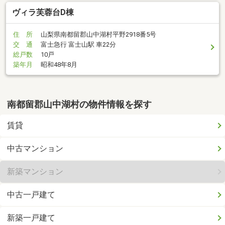
ヴィラ芙蓉台D棟
住 所
山梨県南都留郡山中湖村平野2918番5号
交 通
富士急行 富士山駅 車22分
総戸数
10戸
築年月
昭和48年8月
南都留郡山中湖村の物件情報を探す
賃貸
中古マンション
新築マンション
中古一戸建て
新築一戸建て