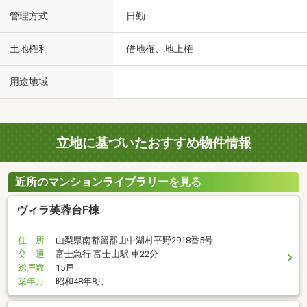
管理方式
日勤
土地権利
借地権、地上権
用途地域
立地に基づいたおすすめ物件情報
近所のマンションライブラリーを見る
ヴィラ芙蓉台F棟
住 所
山梨県南都留郡山中湖村平野2918番5号
交 通
富士急行 富士山駅 車22分
総戸数
15戸
築年月
昭和48年8月