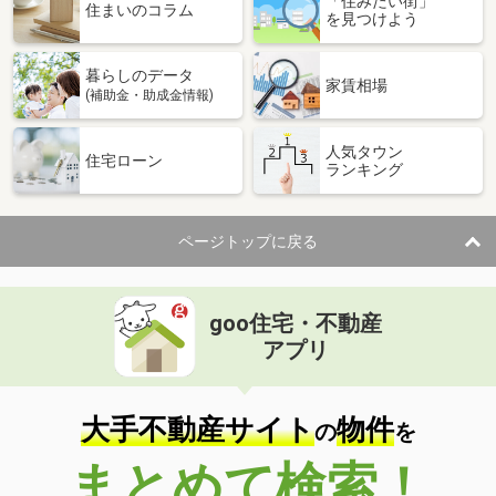
「住みたい街」
住まいのコラム
を見つけよう
暮らしのデータ
家賃相場
(補助金・助成金情報)
人気タウン
住宅ローン
ランキング
ページトップに戻る
goo住宅・不動産
アプリ
大手不動産サイト
物件
の
を
まとめて検索！