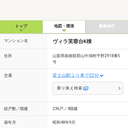
トップ
地図・環境
募集物件
マンション名
ヴィラ芙蓉台K棟
住所
山梨県南都留郡山中湖村平野2918番5
号
富士山駅より車で22分
交通
乗り換え検索
総戸数／階建
236戸／4階建
築年月
昭和48年9月