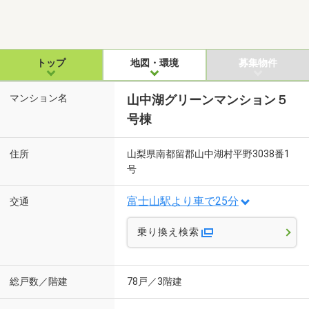
トップ
地図・環境
募集物件
マンション名
山中湖グリーンマンション５
号棟
住所
山梨県南都留郡山中湖村平野3038番1
号
富士山駅より車で25分
交通
乗り換え検索
総戸数／階建
78戸／3階建