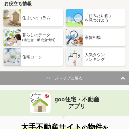
お役立ち情報
「住みたい街」
住まいのコラム
を見つけよう
暮らしのデータ
家賃相場
(補助金・助成金情報)
人気タウン
住宅ローン
ランキング
ページトップに戻る
goo住宅・不動産
アプリ
大手不動産サイト
物件
の
を