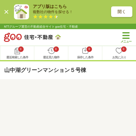
アプリ版はこちら
開く
複数社の物件を探せる！
NTTグループ運営の不動産総合サイト goo住宅・不動産
0
0
0
0
最近検索した条件
最近見た物件
保存した条件
お気に入り
山中湖グリーンマンション５号棟