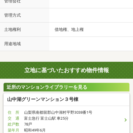
管理会社
管理方式
土地権利
借地権、地上権
用途地域
立地に基づいたおすすめ物件情報
近所のマンションライブラリーを見る
山中湖グリーンマンション３号棟
住 所
山梨県南都留郡山中湖村平野3038番1号
交 通
富士急行 富士山駅 車25分
総戸数
78戸
築年月
昭和49年6月