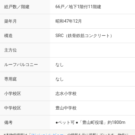
総戸数／階建
66戸／地下1階付11階建
築年月
昭和47年12月
構造
SRC（鉄骨鉄筋コンクリート）
主方位
ルーフバルコニー
なし
専用庭
なし
小学校区
志水小学校
中学校区
豊山中学校
備考
●ペット可 ●「豊山町役場」約1800m
※本物件情報は「
マンションレビュー
」の情報を元に掲載しています。物件に