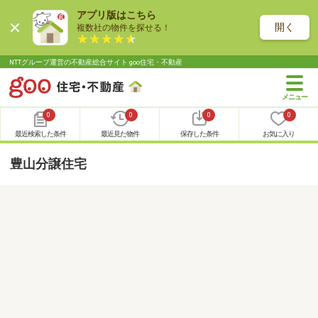
アプリ版はこちら
開く
複数社の物件を探せる！
NTTグループ運営の不動産総合サイト goo住宅・不動産
0
0
0
0
最近検索した条件
最近見た物件
保存した条件
お気に入り
豊山分譲住宅