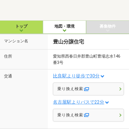
トップ
地図・環境
募集物件
マンション名
豊山分譲住宅
住所
愛知県西春日井郡豊山町豊場志水146
番3号
比良駅より徒歩で30分
交通
乗り換え検索
名古屋駅よりバスで22分
乗り換え検索