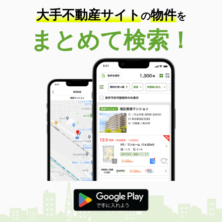
大手不動産サイト
物件
の
を
まとめて検索！