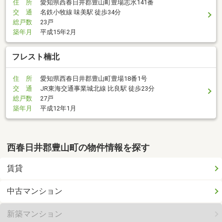
住 所
愛知県西春日井郡豊山町豊場志水141番
交 通
名鉄小牧線 味美駅 徒歩34分
総戸数
23戸
築年月
平成15年2月
フレスト楠北
住 所
愛知県西春日井郡豊山町豊場18番1号
交 通
JR東海交通事業城北線 比良駅 徒歩23分
総戸数
27戸
築年月
平成12年1月
西春日井郡豊山町の物件情報を探す
賃貸
中古マンション
新築マンション