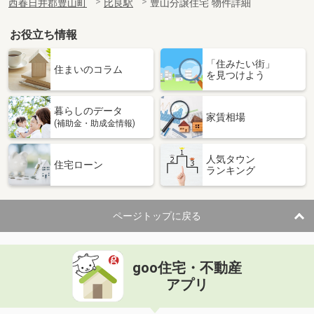
西春日井郡豊山町
比良駅
豊山分譲住宅 物件詳細
お役立ち情報
「住みたい街」
住まいのコラム
を見つけよう
暮らしのデータ
家賃相場
(補助金・助成金情報)
人気タウン
住宅ローン
ランキング
ページトップに戻る
goo住宅・不動産
アプリ