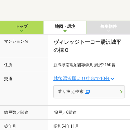
トップ
地図・環境
募集物件
マンション名
ヴィレッジトーコー湯沢城平
の棟Ｃ
住所
新潟県南魚沼郡湯沢町湯沢2150番
越後湯沢駅より徒歩で10分
交通
乗り換え検索
総戸数／階建
48戸／6階建
築年月
昭和54年11月