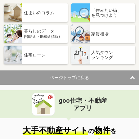
「住みたい街」
住まいのコラム
を見つけよう
暮らしのデータ
家賃相場
(補助金・助成金情報)
人気タウン
住宅ローン
ランキング
ページトップに戻る
goo住宅・不動産
アプリ
大手不動産サイト
物件
の
を