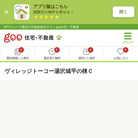
アプリ版はこちら
開く
複数社の物件を探せる！
NTTグループ運営の不動産総合サイト goo住宅・不動産
0
0
0
0
最近検索した条件
最近見た物件
保存した条件
お気に入り
ヴィレッジトーコー湯沢城平の棟Ｃ