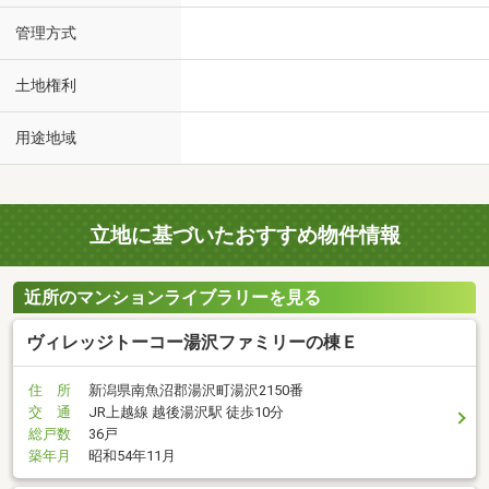
管理方式
土地権利
用途地域
立地に基づいたおすすめ物件情報
近所のマンションライブラリーを見る
ヴィレッジトーコー湯沢ファミリーの棟Ｅ
住 所
新潟県南魚沼郡湯沢町湯沢2150番
交 通
JR上越線 越後湯沢駅 徒歩10分
総戸数
36戸
築年月
昭和54年11月