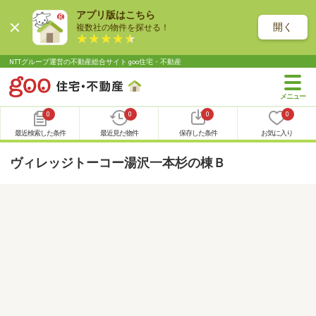
アプリ版はこちら
開く
複数社の物件を探せる！
NTTグループ運営の不動産総合サイト goo住宅・不動産
0
0
0
0
最近検索した条件
最近見た物件
保存した条件
お気に入り
ヴィレッジトーコー湯沢一本杉の棟Ｂ