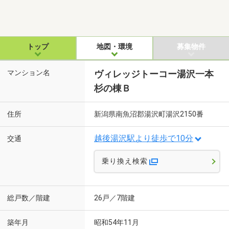
トップ
地図・環境
募集物件
マンション名
ヴィレッジトーコー湯沢一本
杉の棟Ｂ
住所
新潟県南魚沼郡湯沢町湯沢2150番
越後湯沢駅より徒歩で10分
交通
乗り換え検索
総戸数／階建
26戸／7階建
築年月
昭和54年11月