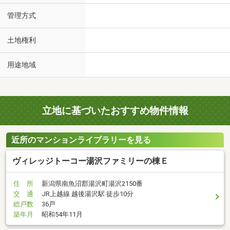
管理方式
土地権利
用途地域
立地に基づいたおすすめ物件情報
近所のマンションライブラリーを見る
ヴィレッジトーコー湯沢ファミリーの棟Ｅ
住 所
新潟県南魚沼郡湯沢町湯沢2150番
交 通
JR上越線 越後湯沢駅 徒歩10分
総戸数
36戸
築年月
昭和54年11月