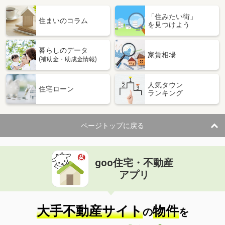
「住みたい街」
住まいのコラム
を見つけよう
暮らしのデータ
家賃相場
(補助金・助成金情報)
人気タウン
住宅ローン
ランキング
ページトップに戻る
goo住宅・不動産
アプリ
大手不動産サイト
物件
の
を