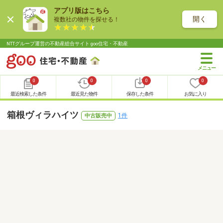
アプリ版はこちら
開く
複数社の物件を探せる！
NTTグループ運営の不動産総合サイト goo住宅・不動産
0
0
0
0
最近検索した条件
最近見た物件
保存した条件
お気に入り
箱根ヴィラハイツ
1件
中古販売中