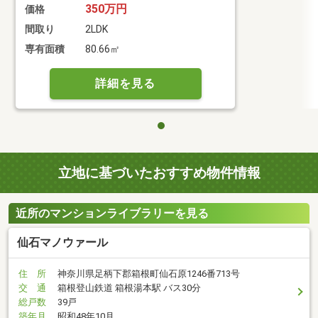
350万円
価格
間取り
2LDK
専有面積
80.66㎡
詳細を見る
立地に基づいたおすすめ物件情報
近所のマンションライブラリーを見る
仙石マノウァール
住 所
神奈川県足柄下郡箱根町仙石原1246番713号
交 通
箱根登山鉄道 箱根湯本駅 バス30分
総戸数
39戸
築年月
昭和48年10月