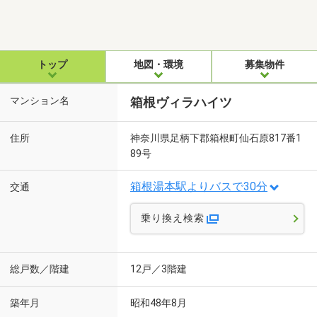
トップ
地図・環境
募集物件
マンション名
箱根ヴィラハイツ
住所
神奈川県足柄下郡箱根町仙石原817番1
89号
箱根湯本駅よりバスで30分
交通
乗り換え検索
総戸数／階建
12戸／3階建
築年月
昭和48年8月