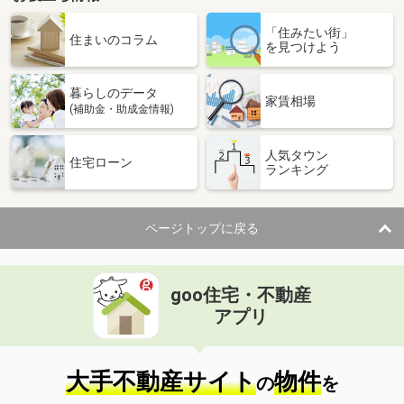
「住みたい街」
住まいのコラム
を見つけよう
暮らしのデータ
家賃相場
(補助金・助成金情報)
人気タウン
住宅ローン
ランキング
ページトップに戻る
goo住宅・不動産
アプリ
大手不動産サイト
物件
の
を