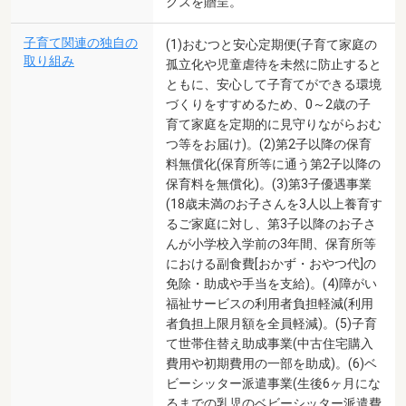
クスを贈呈。
子育て関連の独自の
(1)おむつと安心定期便(子育て家庭の
取り組み
孤立化や児童虐待を未然に防止すると
ともに、安心して子育てができる環境
づくりをすすめるため、0～2歳の子
育て家庭を定期的に見守りながらおむ
つ等をお届け)。(2)第2子以降の保育
料無償化(保育所等に通う第2子以降の
保育料を無償化)。(3)第3子優遇事業
(18歳未満のお子さんを3人以上養育す
るご家庭に対し、第3子以降のお子さ
んが小学校入学前の3年間、保育所等
における副食費[おかず・おやつ代]の
免除・助成や手当を支給)。(4)障がい
福祉サービスの利用者負担軽減(利用
者負担上限月額を全員軽減)。(5)子育
て世帯住替え助成事業(中古住宅購入
費用や初期費用の一部を助成)。(6)ベ
ビーシッター派遣事業(生後6ヶ月にな
るまでの乳児のベビーシッター派遣費