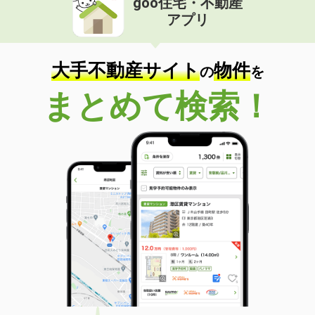
goo住宅・不動産
アプリ
大手不動産サイト
物件
の
を
まとめて検索！