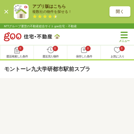
アプリ版はこちら
開く
複数社の物件を探せる！
NTTグループ運営の不動産総合サイト goo住宅・不動産
0
0
0
0
最近検索した条件
最近見た物件
保存した条件
お気に入り
モントーレ九大学研都市駅前スプラ