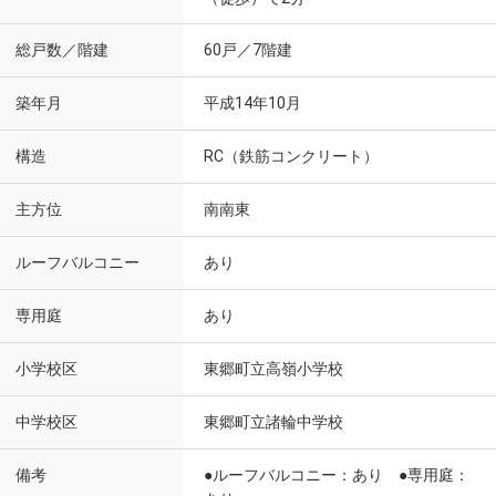
総戸数／階建
60戸／7階建
築年月
平成14年10月
構造
RC（鉄筋コンクリート）
主方位
南南東
ルーフバルコニー
あり
専用庭
あり
小学校区
東郷町立高嶺小学校
中学校区
東郷町立諸輪中学校
備考
●ルーフバルコニー：あり ●専用庭：