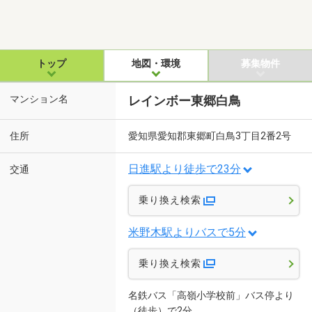
トップ
地図・環境
募集物件
マンション名
レインボー東郷白鳥
住所
愛知県愛知郡東郷町白鳥3丁目2番2号
日進駅より徒歩で23分
交通
乗り換え検索
米野木駅よりバスで5分
乗り換え検索
名鉄バス「高嶺小学校前」バス停より
（徒歩）で2分