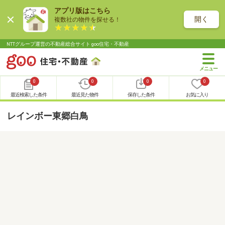
アプリ版はこちら
開く
複数社の物件を探せる！
NTTグループ運営の不動産総合サイト goo住宅・不動産
0
0
0
0
最近検索した条件
最近見た物件
保存した条件
お気に入り
レインボー東郷白鳥