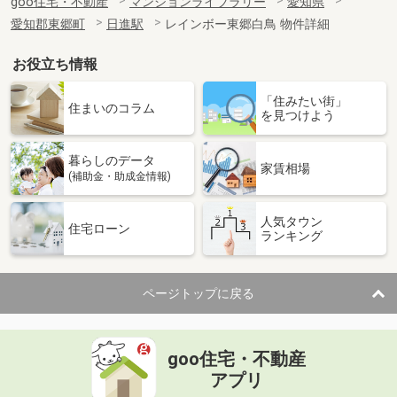
goo住宅・不動産
マンションライブラリー
愛知県
愛知郡東郷町
日進駅
レインボー東郷白鳥 物件詳細
お役立ち情報
「住みたい街」
住まいのコラム
を見つけよう
暮らしのデータ
家賃相場
(補助金・助成金情報)
人気タウン
住宅ローン
ランキング
ページトップに戻る
goo住宅・不動産
アプリ