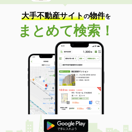
大手不動産サイト
物件
の
を
まとめて検索！