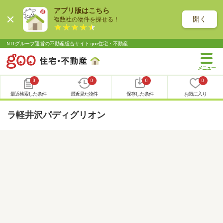
アプリ版はこちら
開く
複数社の物件を探せる！
NTTグループ運営の不動産総合サイト goo住宅・不動産
0
0
0
0
最近検索した条件
最近見た物件
保存した条件
お気に入り
ラ軽井沢パディグリオン