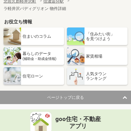
北佐久郡軽井沢町
信濃追分駅
ラ軽井沢パディグリオン 物件詳細
お役立ち情報
「住みたい街」
住まいのコラム
を見つけよう
暮らしのデータ
家賃相場
(補助金・助成金情報)
人気タウン
住宅ローン
ランキング
ページトップに戻る
goo住宅・不動産
アプリ