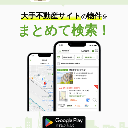
大手不動産サイト
物件
の
を
まとめて検索！