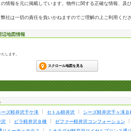
」の情報を元に掲載しています。物件に関する正確な情報、及
て弊社は一切の責任を負いかねますのでご理解の上ご利用くだ
 周辺地図情報
いたします。
スクロール地図を見る
る
シーズ軽井沢千ケ滝
セトル軽井沢
シーズ軽井沢千ヶ滝Ｂ
井沢
ビラ軽井沢Ｂ棟
ゼファー軽井沢コンフォーション
通りルーチェテラス
ミオラグゼ軽井沢ロイヤルプリンス通