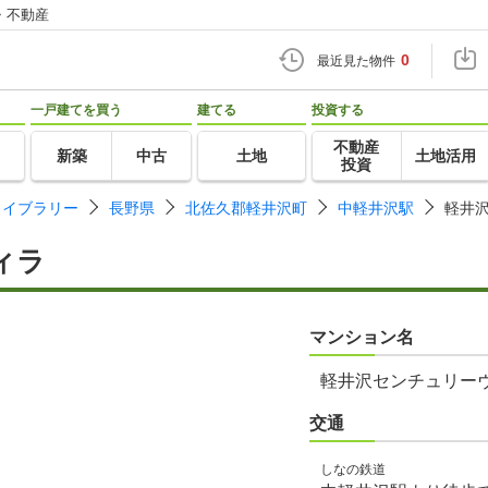
・不動産
0
最近見た物件
一戸建てを買う
建てる
投資する
不動産
新築
中古
土地
土地活用
投資
ライブラリー
長野県
北佐久郡軽井沢町
中軽井沢駅
軽井
ィラ
マンション名
軽井沢センチュリー
交通
しなの鉄道