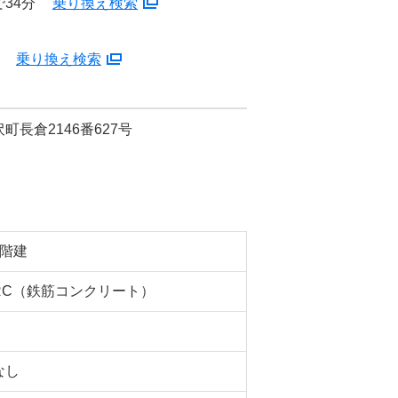
34分
乗り換え検索
分
乗り換え検索
長倉2146番627号
3階建
RC（鉄筋コンクリート）
なし