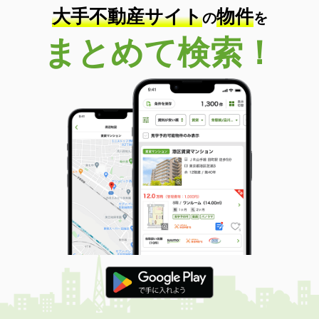
大手不動産サイト
物件
の
を
まとめて検索！