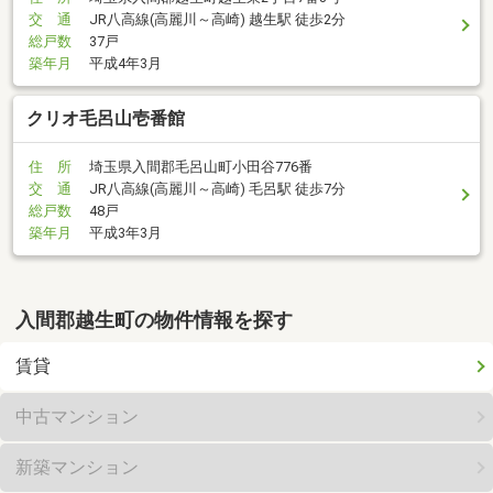
交 通
JR八高線(高麗川～高崎) 越生駅 徒歩2分
総戸数
37戸
築年月
平成4年3月
クリオ毛呂山壱番館
住 所
埼玉県入間郡毛呂山町小田谷776番
交 通
JR八高線(高麗川～高崎) 毛呂駅 徒歩7分
総戸数
48戸
築年月
平成3年3月
入間郡越生町の物件情報を探す
賃貸
中古マンション
新築マンション