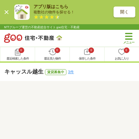
アプリ版はこちら
開く
複数社の物件を探せる！
NTTグループ運営の不動産総合サイト goo住宅・不動産
0
0
0
0
最近検索した条件
最近見た物件
保存した条件
お気に入り
キャッスル越生
3件
賃貸募集中