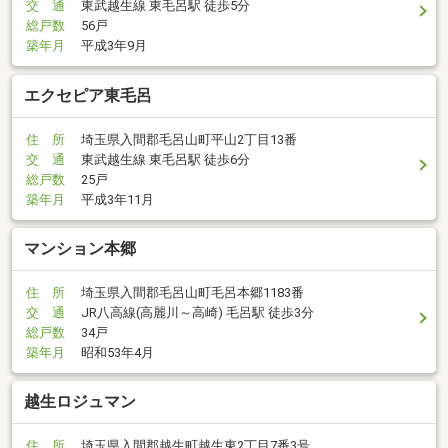
交 通
東武越生線 東毛呂駅 徒歩5分
総戸数
56戸
築年月
平成3年9月
エクセピア東毛呂
住 所
埼玉県入間郡毛呂山町平山2丁目13番
交 通
東武越生線 東毛呂駅 徒歩6分
総戸数
25戸
築年月
平成3年11月
マンション本郷
住 所
埼玉県入間郡毛呂山町毛呂本郷1183番
交 通
JR八高線(高麗川～高崎) 毛呂駅 徒歩3分
総戸数
34戸
築年月
昭和53年4月
越生ロジュマン
住 所
埼玉県入間郡越生町越生東2丁目7番3号