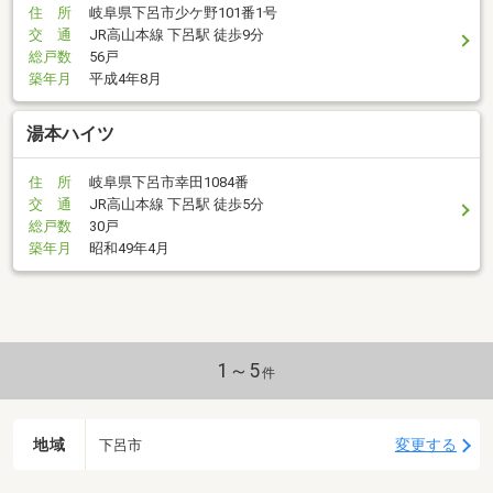
住 所
岐阜県下呂市少ケ野101番1号
交 通
JR高山本線 下呂駅 徒歩9分
総戸数
56戸
築年月
平成4年8月
湯本ハイツ
住 所
岐阜県下呂市幸田1084番
交 通
JR高山本線 下呂駅 徒歩5分
総戸数
30戸
築年月
昭和49年4月
1～5
件
地域
変更する
下呂市