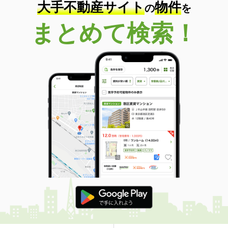
大手不動産サイト
物件
の
を
まとめて検索！