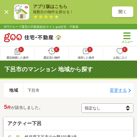
アプリ版はこちら
開く
複数社の物件を探せる！
NTTグループ運営の不動産総合サイト goo住宅・不動産
0
0
0
0
最近検索した条件
最近見た物件
保存した条件
お気に入り
下呂市のマンション 地域から探す
地域
変更する
下呂市
5
件
が該当しました。
アクティー下呂
住 所
岐阜県下呂市少ケ野101番1号