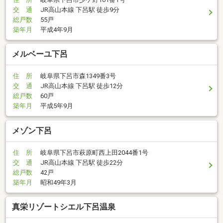
交 通
JR高山本線 下呂駅 徒歩9分
総戸数
55戸
築年月
平成4年9月
メルベーユ下呂
住 所
岐阜県下呂市森1349番3号
交 通
JR高山本線 下呂駅 徒歩12分
総戸数
60戸
築年月
平成5年9月
メゾン下呂
住 所
岐阜県下呂市萩原町西上田2044番1号
交 通
JR高山本線 下呂駅 徒歩22分
総戸数
42戸
築年月
昭和49年3月
真栄リゾートシエル下呂温泉