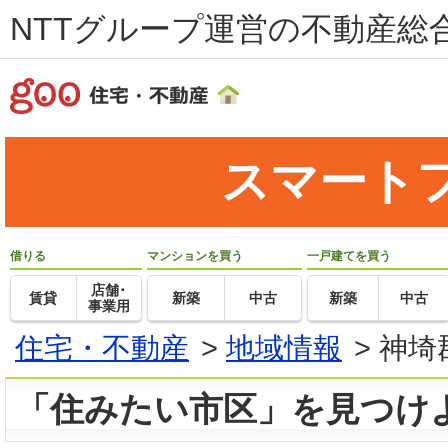
NTTグループ運営の不動産総合
スマート
借りる
マンションを買う
一戸建てを買う
店舗･
賃貸
新築
中古
新築
中古
事業用
住宅・不動産
>
地域情報
>
神埼
「住みたい市区」を見つけ