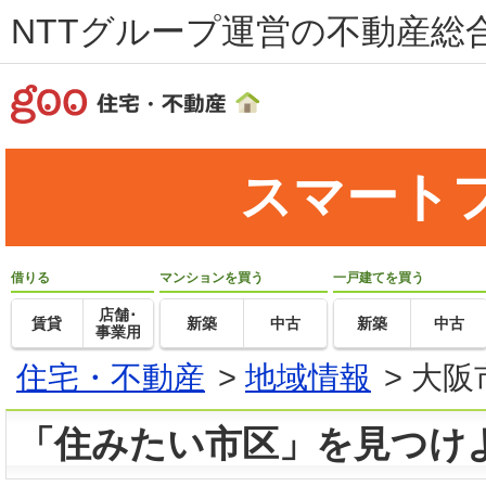
NTTグループ運営の不動産総合
スマート
借りる
マンションを買う
一戸建てを買う
店舗･
賃貸
新築
中古
新築
中古
事業用
住宅・不動産
>
地域情報
>
大阪
「住みたい市区」を見つけ