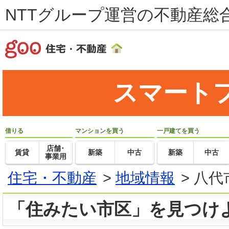
NTTグループ運営の不動産総合
スマート
借りる
マンションを買う
一戸建てを買う
店舗･
賃貸
新築
中古
新築
中古
事業用
住宅・不動産
>
地域情報
>
八代
「住みたい市区」を見つけ