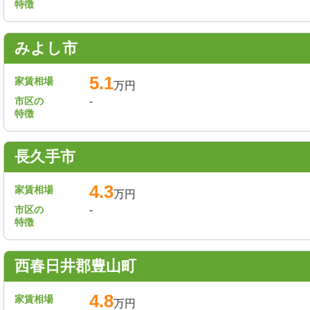
特徴
みよし市
5.1
家賃相場
万円
市区の
-
特徴
長久手市
4.3
家賃相場
万円
市区の
-
特徴
西春日井郡豊山町
4.8
家賃相場
万円