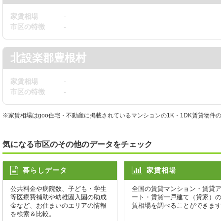
-
家賃相場
市区の特徴
-
北設楽郡豊根村
-
家賃相場
市区の特徴
-
※家賃相場はgoo住宅・不動産に掲載されているマンションの1K・1DK賃貸物
気になる市区のその他のデータをチェック
暮らしデータ
家賃相場
公共料金や病院数、子ども・学生
全国の賃貸マンション・賃貸
等医療費補助や幼稚園入園の助成
ート・賃貸一戸建て（貸家）
金など、お住まいのエリアの情報
賃相場を調べることができま
を検索＆比較。