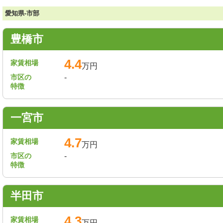
愛知県-市部
豊橋市
4.4
家賃相場
万円
市区の
-
特徴
一宮市
4.7
家賃相場
万円
市区の
-
特徴
半田市
4.3
家賃相場
万円