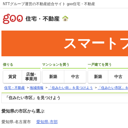
NTTグループ運営の不動産総合サイト goo住宅・不動産
スマート
借りる
マンションを買う
一戸建てを買う
店舗･
賃貸
新築
中古
新築
中古
事業用
住宅・不動産
>
地域情報
>
「住みたい街」を見つけよう
>
「住みたい市区」
「住みたい市区」を見つけよう
愛知県の市区から選ぶ
愛知県-名古屋市
愛知県-市部