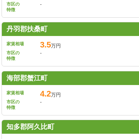
市区の
-
特徴
丹羽郡扶桑町
3.5
家賃相場
万円
市区の
-
特徴
海部郡蟹江町
4.2
家賃相場
万円
市区の
-
特徴
知多郡阿久比町