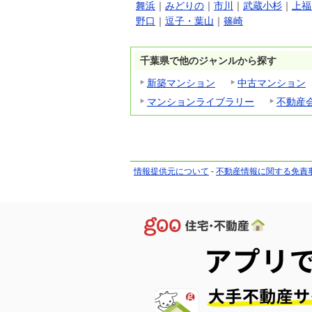
舞浜
｜
みどりの
｜
市川
｜
武蔵小杉
｜
上福
野口
｜
逗子・葉山
｜
篠崎
千葉県で他のジャンルから探す
新築マンション
中古マンション
マンションライブラリー
不動産
情報提供元について
-
不動産情報に関する免責