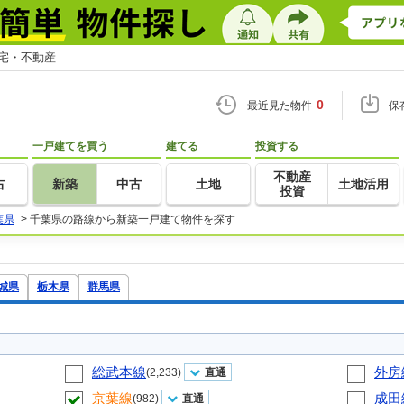
住宅・不動産
0
最近見た物件
保
一戸建てを買う
建てる
投資する
不動産
古
新築
中古
土地
土地活用
投資
葉県
>
千葉県の路線から新築一戸建て物件を探す
城県
栃木県
群馬県
総武本線
外房
(2,233)
直通
京葉線
成田
(982)
直通