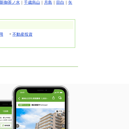
新御茶ノ水
｜
千歳烏山
｜
月島
｜
目白
｜
矢
用
不動産投資