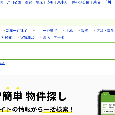
岡
｜
戸田公園
｜
都賀
｜
籠原
｜
赤羽
｜
東中野
｜
井の頭公園
｜
菊名
｜
千川
｜
新築一戸建て
中古一戸建て
土地
賃貸
店舗・事業
会社検索
家賃相場
暮らしデータ
事項