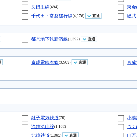
久留里線
東金
(494)
千代田・常磐緩行線
総武
(4,176)
直通
都営地下鉄新宿線
(1,292)
直通
京成電鉄本線
京成
通
(3,563)
直通
銚子電気鉄道
小湊
(79)
流鉄流山線
つく
(1,162)
北総鉄道
山万
(1,361)
直通