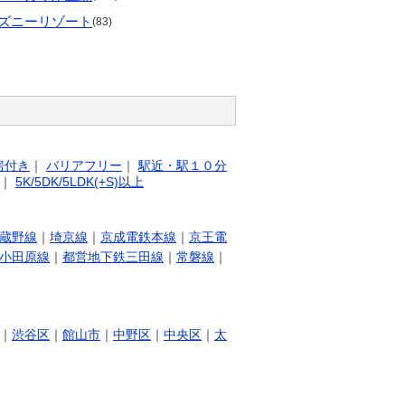
ズニーリゾート
(83)
房付き
｜
バリアフリー
｜
駅近・駅１０分
｜
5K/5DK/5LDK(+S)以上
蔵野線
｜
埼京線
｜
京成電鉄本線
｜
京王電
小田原線
｜
都営地下鉄三田線
｜
常磐線
｜
｜
渋谷区
｜
館山市
｜
中野区
｜
中央区
｜
太