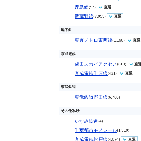
鹿島線
(57)
直通
武蔵野線
(7,955)
直通
地下鉄
東京メトロ東西線
(1,196)
直通
京成電鉄
成田スカイアクセス
(613)
直
京成電鉄千原線
(431)
直通
東武鉄道
東武鉄道野田線
(6,766)
その他私鉄
いすみ鉄道
(4)
千葉都市モノレール
(1,319)
京成電鉄松戸線
(4,074)
直通