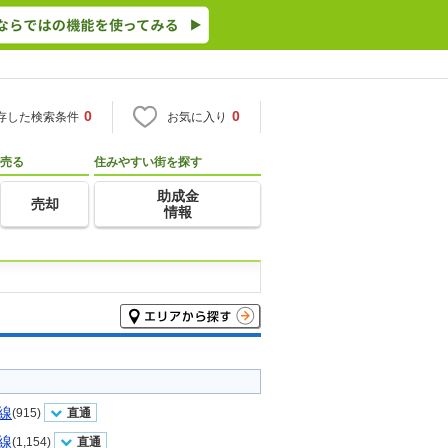
0
0
存した検索条件
お気に入り
売る
住みやすい街を探す
助成金
売却
情報
線
(915)
直通
線
(1,154)
直通