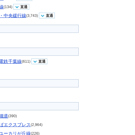
線
(134)
直通
・中央緩行線
(3,743)
直通
電鉄千葉線
(611)
直通
鐵道
(390)
ばエクスプレス
(2,964)
ユーカリが丘線
(226)