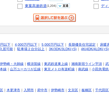
東葉高速鉄道
ディ
(1,204)
直通
0万円以下
｜
4,000万円以下
｜
5,000万円以下
｜
長期優良住宅認定
｜
床暖
入居可能
｜
駐車場２台分以上
｜
3K/3DK/3LDK(+S)
｜
4K/4DK/4LDK(+S)
伊勢崎・大師線
｜
横須賀線
｜
東武鉄道東上線
｜
湘南新宿ライン宇須
｜
武
本線
｜
山万ユーカリが丘線
｜
東京メトロ有楽町線
｜
南武線
｜
小田急電鉄
区
｜
木更津市
｜
入間市
｜
府中市
｜
伊勢崎市
｜
文京区
｜
板橋区
｜
千代田区