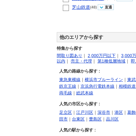
芝山鉄道
(48)
直通
他のエリアから探す
特集から探す
間取り図あり
｜
2,000万円以下
｜
3,00
以内
｜
売主・代理
｜
第1種低層地域
｜
即
人気の路線から探す :
東急東横線
｜
横浜市ブルーライン
｜
東武
鉄京王線
｜
京浜急行電鉄本線
｜
相模鉄道
両毛線
｜
総武本線
人気の市区から探す :
足立区
｜
江戸川区
｜
深谷市
｜
港区
｜
葛飾
田市
｜
台東区
｜
豊島区
｜
品川区
人気の駅から探す :