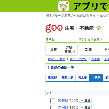
NTTグループ運営の不動産総合サイト goo
借りる
マンションを買う
店舗･
賃貸
新築
中
事業用
住宅・不動産
>
新築一戸建て
>
首都圏
>
千
千葉県の路線一覧
東京都
神奈川県
埼玉県
千葉県
茨
JR
常磐線
(4,156)
直通
内房線
(1,901)
直通