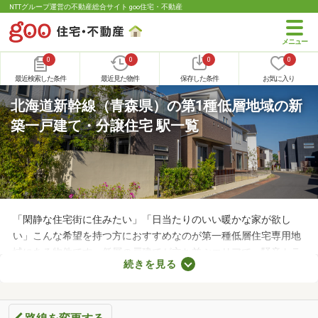
NTTグループ運営の不動産総合サイト goo住宅・不動産
0
0
0
0
最近検索した条件
最近見た物件
保存した条件
お気に入り
北海道新幹線（青森県）の第1種低層地域の新
築一戸建て・分譲住宅 駅一覧
「閑静な住宅街に住みたい」「日当たりのいい暖かな家が欲し
い」こんな希望を持つ方におすすめなのが第一種低層住宅専用地
域にある物件です。低層の戸建てが立ち並ぶエリアで、騒音トラ
続きを見る
ブルが少ない・住みやすい・高層の建物によって日光が遮断され
ることがないなどのメリットがあります。ここでは、第一種低層
住居専用地域の新築一戸建てを紹介します。