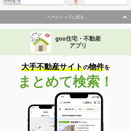
ページトップに戻る
goo住宅・不動産
アプリ
大手不動産サイト
物件
の
を
まとめて検索！