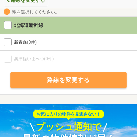
路線を変更する
駅を選択してください。
北海道新幹線
新青森
(3件)
奥津軽いまべつ
(0件)
路線を変更する
お気に入りの物件を見逃さない！
プッシュ通知で