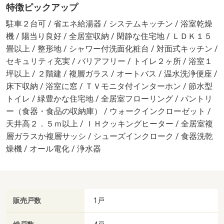
特徴ピックアップ
駐車２台可 / 省エネ給湯器 / システムキッチン / 浴室乾燥
機 / 陽当り良好 / 全居室収納 / 閑静な住宅地 / ＬＤＫ１５
畳以上 / 整形地 / シャワー付洗面化粧台 / 対面式キッチン /
セキュリティ充実 / バリアフリー / トイレ２ヶ所 / 浴室１
坪以上 / ２階建 / 複層ガラス / オートバス / 温水洗浄便座 /
床下収納 / 浴室に窓 / ＴＶモニタ付インターホン / 節水型
トイレ / 緑豊かな住宅地 / 全居室フローリング / パントリ
ー（食器・食品の収納庫） / ウォークインクローゼット /
天井高２．５ｍ以上 / ＩＨクッキングヒーター / 全居室複
層ガラスか複層サッシ / シューズインクローク / 食器洗乾
燥機 / オール電化 / 浄水器
販売戸数
1戸