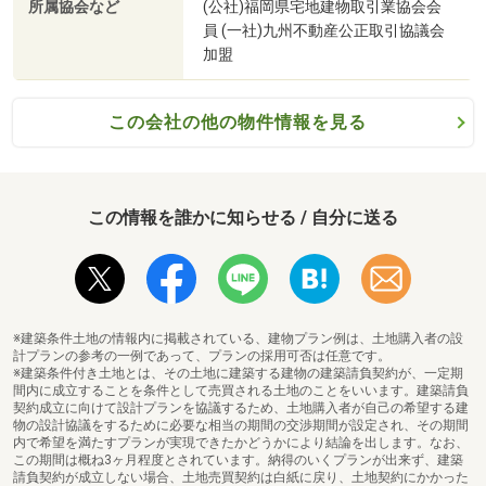
所属協会など
(公社)福岡県宅地建物取引業協会会
員 (一社)九州不動産公正取引協議会
加盟
この会社の他の物件情報を見る
この情報を誰かに知らせる / 自分に送る
※建築条件土地の情報内に掲載されている、建物プラン例は、土地購入者の設
計プランの参考の一例であって、プランの採用可否は任意です。
※建築条件付き土地とは、その土地に建築する建物の建築請負契約が、一定期
間内に成立することを条件として売買される土地のことをいいます。建築請負
契約成立に向けて設計プランを協議するため、土地購入者が自己の希望する建
物の設計協議をするために必要な相当の期間の交渉期間が設定され、その期間
内で希望を満たすプランが実現できたかどうかにより結論を出します。なお、
この期間は概ね3ヶ月程度とされています。納得のいくプランが出来ず、建築
請負契約が成立しない場合、土地売買契約は白紙に戻り、土地契約にかかった