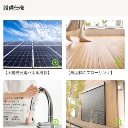
設備仕様
⑤ご来場当日
いよいよ現地へ！間取りや設備に加え、写真では伝わらな
い“質感”や“光の入り方”などを実際にご体感ください。
外壁や床材の質感、日当たりや風通し、街並みの雰囲気な
どは現地でしか分からない大切なポイントです。
さらに、ご来場者様限定でネット未公開の販売情報や先行
案内物件をお伝えできる場合もございます！
所要時間は約60分。お子様連れでも安心してご参加いただ
けます♪
【太陽光発電パネル搭載】
【無垢材のフローリング】
⑥ご相談・次のステップへ→→
物件を気に入っていただけた場合は、そのまま資金計画や
購入手続きのご相談も可能。無理な営業は一切いたしませ
A-プライス 北熊本店まで210m
んのでご安心ください♪
＼まずはお気軽にお問合せを！／