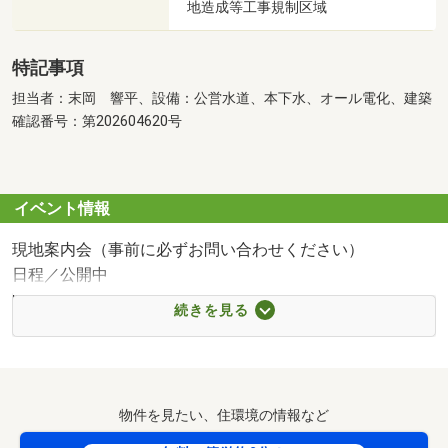
地造成等工事規制区域
特記事項
担当者：末岡 響平、設備：公営水道、本下水、オール電化、建築
確認番号：第202604620号
イベント情報
現地案内会（事前に必ずお問い合わせください）
日程／公開中
時間／10:00～18:00
続きを見る
＼お問合せからご来場までの流れ／
①まずは物件チェック！
物件を見たい、住環境の情報など
SUUMOページで間取り・価格・外観イメージ・周辺環境な