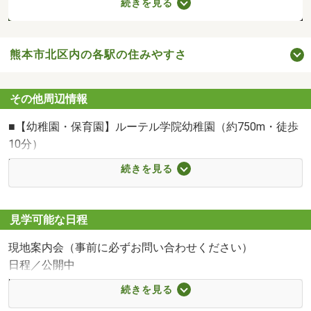
続きを見る
熊本市北区内の各駅の住みやすさ
その他周辺情報
清水保育園まで800m
■【幼稚園・保育園】ルーテル学院幼稚園（約750m・徒歩
10分）
■【幼稚園・保育園】清水保育園（約800m・徒歩10分）
続きを見る
■【小学校】清水小学校（約750m・徒歩10分）
■【中学校】竜南中学校（約1500m・徒歩19分）
■【スーパー】A-プライス 北熊本店（約210m・徒歩3分）
見学可能な日程
■【コンビニ】ローソン 熊本清水万石一丁目店（約350m・
現地案内会（事前に必ずお問い合わせください）
徒歩5分）
日程／公開中
■【駅】熊本電鉄菊池線 北熊本駅（約270m・徒歩4分）
時間／10:00～18:00
■【その他環境】熊本電鉄バス 北熊本停（約180m・徒歩3
続きを見る
＼お問合せからご来場までの流れ／
分）