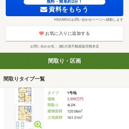
どをご覧ください。「ここ気になる！」と思ったらすぐに
無料・簡単約2分！
お問い合わせOK♪
資料をもらう
※SUUMOのお問い合わせページへ移動します
②お問合せフォームからポチッと送信☆彡
「資料請求」または「見学予約」ボタンより必要事項を入
お気に入りに追加する
力。お電話でのご連絡も大歓迎です！
お問い合わせ先
(株)大英不動産販売熊本店
③スタッフからご連絡
いただいた内容をもとに担当スタッフが折り返しご連絡。
間取り・区画
ご質問や資料の追加希望にも丁寧に対応いたします。
間取りタイプ一覧
④ご見学前のご案内
スムーズにご来場いただけるよう、住所や駐車場の場所を
タイプ
1号地
ご案内。当日は周辺物件の見学もOKです◎
価格
3,999万円
間取り
4LDK
⑤ご来場当日
建物面積
2
120.06m
いよいよ現地へ！間取りや設備に加え、写真では伝わらな
土地面積
2
161.31m
い“質感”や“光の入り方”などを実際にご体感ください。