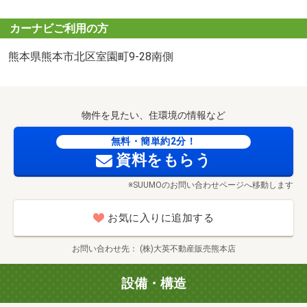
カーナビご利用の方
①まずは物件チェック！
清水小学校まで750m
熊本県熊本市北区室園町9-28南側
SUUMOページで間取り・価格・外観イメージ・周辺環境な
どをご覧ください。「ここ気になる！」と思ったらすぐに
お問い合わせOK♪
物件を見たい、住環境の情報など
②お問合せフォームからポチッと送信☆彡
無料・簡単約2分！
「資料請求」または「見学予約」ボタンより必要事項を入
資料をもらう
力。お電話でのご連絡も大歓迎です！
※SUUMOのお問い合わせページへ移動します
③スタッフからご連絡
いただいた内容をもとに担当スタッフが折り返しご連絡。
お気に入りに追加する
ご質問や資料の追加希望にも丁寧に対応いたします。
お問い合わせ先
(株)大英不動産販売熊本店
④ご見学前のご案内
スムーズにご来場いただけるよう、住所や駐車場の場所を
設備・構造
竜南中学校まで1500m
ご案内。当日は周辺物件の見学もOKです◎