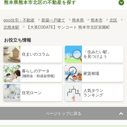
熊本県熊本市北区の不動産を探す
goo住宅・不動産
新築一戸建て
熊本県
熊本市
北区
北熊本駅
【大英CODATE】サンコート 熊本市北区室園町
お役立ち情報
「住みたい駅」
住まいのコラム
を見つけよう
暮らしのデータ
家賃相場
(補助金・助成金情報)
人気タウン
住宅ローン
ランキング
ページトップに戻る