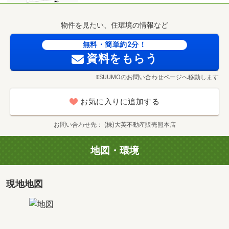
外壁や床材の質感、日当たりや風通し、街並みの雰囲気な
どは現地でしか分からない大切なポイントです。
物件を見たい、住環境の情報など
さらに、ご来場者様限定でネット未公開の販売情報や先行
案内物件をお伝えできる場合もございます！
無料・簡単約2分！
所要時間は約60分。お子様連れでも安心してご参加いただ
資料をもらう
けます♪
※SUUMOのお問い合わせページへ移動します
⑥ご相談・次のステップへ→→
お気に入りに追加する
物件を気に入っていただけた場合は、そのまま資金計画や
購入手続きのご相談も可能。無理な営業は一切いたしませ
お問い合わせ先
(株)大英不動産販売熊本店
んのでご安心ください♪
地図・環境
＼まずはお気軽にお問合せを！／
資料やネット情報だけでは分からない“リアルな住み心
現地地図
地”をぜひ現地でご体感ください。理想のマイホーム探しを
しっかりサポートいたします◎