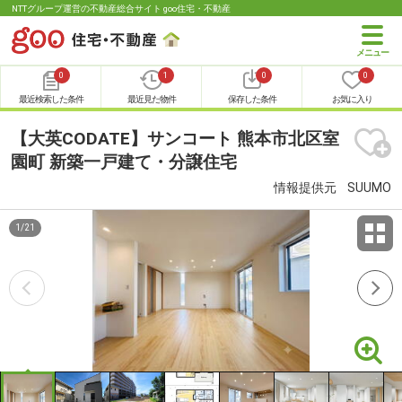
NTTグループ運営の不動産総合サイト goo住宅・不動産
0
1
0
0
最近検索した条件
最近見た物件
保存した条件
お気に入り
【大英CODATE】サンコート 熊本市北区室
園町 新築一戸建て・分譲住宅
情報提供元
SUUMO
1
/
21