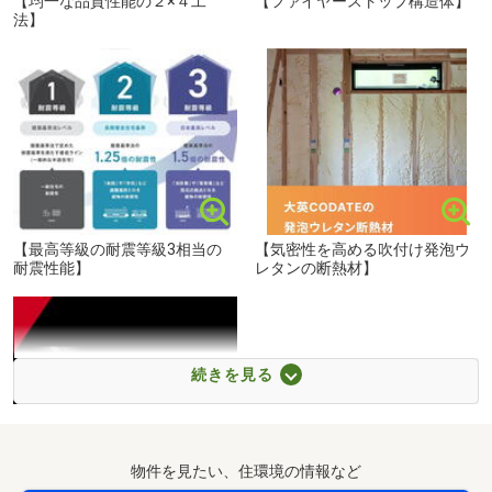
【均一な品質性能の２×４工
【ファイヤーストップ構造体】
法】
熊本電鉄菊池線 北熊本駅まで270m
【最高等級の耐震等級3相当の
【気密性を高める吹付け発泡ウ
耐震性能】
レタンの断熱材】
続きを見る
物件を見たい、住環境の情報など