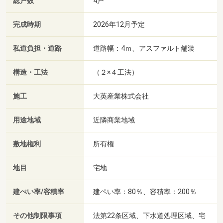
総戸数
4戸
完成時期
2026年12月予定
私道負担・道路
道路幅：4ｍ、アスファルト舗装
構造・工法
（２×４工法）
施工
大英産業株式会社
用途地域
近隣商業地域
敷地権利
所有権
地目
宅地
建ぺい率/容積率
建ペい率：80％、容積率：200％
その他制限事項
法第22条区域、下水道処理区域、宅