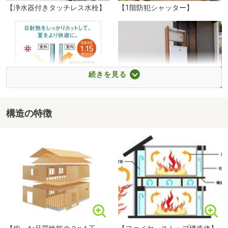
資料やネット情報だけでは分からない“リアルな住み心
【浄水器付きタッチレス水栓】
【1階防犯シャッター】
地”をぜひ現地でご体感ください。理想のマイホーム探しを
しっかりサポートいたします◎
続きを見る
構造の特徴
【断熱性能を高めるアルゴンガ
【宅配ボックス】
ローソン 熊本清水万石一丁目店まで350m
ス入りLow-e複層ガラス】