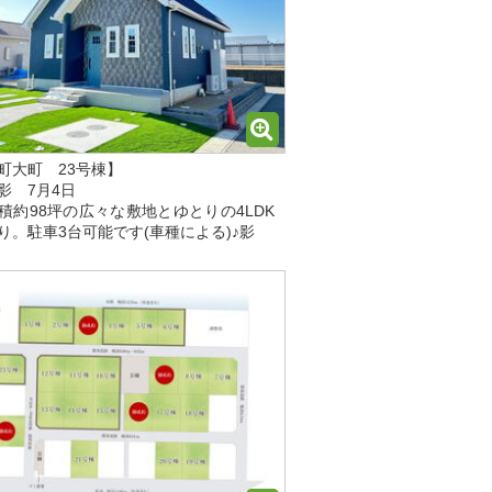
町大町 23号棟】
影 7月4日
積約98坪の広々な敷地とゆとりの4LDK
り。駐車3台可能です(車種による)♪影