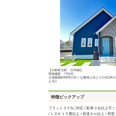
【大町町大町 23号棟】
現地撮影 7月4日
土地面積約98坪の広々な敷地とゆとりの4LDK
よる)♪
特徴ピックアップ
フラット３５Sに対応 / 駐車３台以上可 / 土
/ ＬＤＫ１５畳以上 / 前道６ｍ以上 / 和室