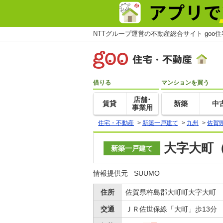
NTTグループ運営の不動産総合サイト goo
借りる
マンションを買う
店舗･
賃貸
新築
中
事業用
住宅・不動産
>
新築一戸建て
>
九州
>
佐賀
大字大町（
新築一戸建て
情報提供元
SUUMO
住所
佐賀県杵島郡大町町大字大町
交通
ＪＲ佐世保線「大町」歩13分