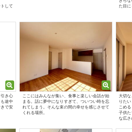
きらな
ートして
た目に
な引き心
ここにはみんなが集い、食事と楽しい会話が始
大切な
ても途中
まる。話に夢中になりすぎて、ついつい時を忘
りたい
付きで安
れてしまう。そんな束の間の幸せを感じさせて
こめる
くれる場所。
子供た
な広さ