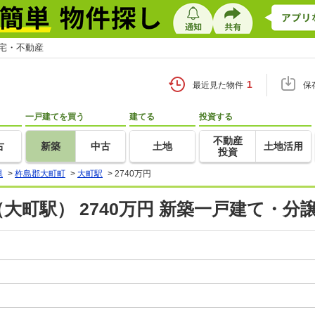
住宅・不動産
1
最近見た物件
保
一戸建てを買う
建てる
投資する
不動産
古
新築
中古
土地
土地活用
投資
県
>
杵島郡大町町
>
大町駅
>
2740万円
大町駅） 2740万円 新築一戸建て・分