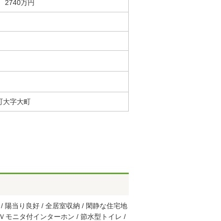
2740万円
町大字大町
 / 陽当り良好 / 全居室収納 / 閑静な住宅地
/ ＴＶモニタ付インターホン / 節水型トイレ /