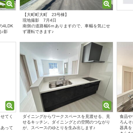
【大町町大町 23号棟】
現地撮影 7月4日
4LDK
南側の道路幅6ｍありますので、車幅を気にせ
)♪影
ず運転できます♪
させてく
ダイニングからワークスペースを見渡せる、見
食品や
せるキッチン。ダイニングとの空間のつながり
ろんそ
んあって
が、スペースのゆとりを生み出します♪
器具を