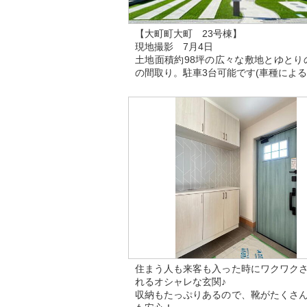
【大町町大町 23号棟】
現地撮影 7月4日
土地面積約98坪の広々な敷地とゆとりの
の間取り。駐車3台可能です(車種による
住まう人も来客も入った時にワクワク
れるオシャレな玄関♪
収納もたっぷりあるので、靴がたくさ