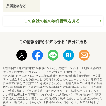
所属協会など
-
この会社の他の物件情報を見る
この情報を誰かに知らせる / 自分に送る
※建築条件土地の情報内に掲載されている、建物プラン例は、土地購入者の設
計プランの参考の一例であって、プランの採用可否は任意です。
※建築条件付き土地とは、その土地に建築する建物の建築請負契約が、一定期
間内に成立することを条件として売買される土地のことをいいます。建築請負
契約成立に向けて設計プランを協議するため、土地購入者が自己の希望する建
物の設計協議をするために必要な相当の期間の交渉期間が設定され、その期間
内で希望を満たすプランが実現できたかどうかにより結論を出します。なお、
この期間は概ね3ヶ月程度とされています。納得のいくプランが出来ず、建築
請負契約が成立しない場合、土地売買契約は白紙に戻り、土地契約にかかった
代金（土地代金、手付金など）は名目のいかんに関わらず、全て返却されま
す。