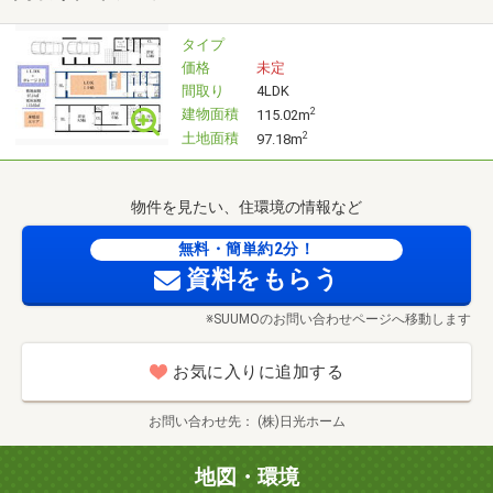
【見学予約】ボタンからお好きなタイミングでご予約頂け
タイプ
ます。
価格
未定
間取り
4LDK
●ご見学の際には3つのコースをご用意しております！
建物面積
2
115.02m
土地面積
2
97.18m
１）サクッと現地見学コース（所要時間：約３０分）
お忙しいお客様向けです。
物件を見たい、住環境の情報など
物件のご案内（主に間取り）のみさせていただきます。
無料・簡単約2分！
２）じっくり見学コース（所要時間：約１時間）
資料をもらう
物件の雰囲気だけではなく、設備などもしっかり確認され
※SUUMOのお問い合わせページへ移動します
たいお客様向けです。
間取りに加え、気になる設備などもしっかりご案内いたし
お気に入りに追加する
ます。
お問い合わせ先
(株)日光ホーム
３）納得見学コース（所要時間：約２時間）
物件の間取り、設備に加え、周辺環境もご案内いたしま
地図・環境
す。