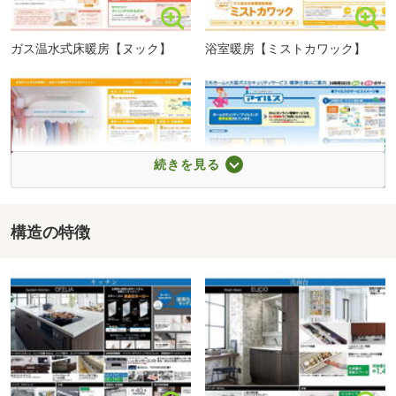
３）納得見学コース（所要時間：約２時間）
物件の間取り、設備に加え、周辺環境もご案内いたしま
ガス温水式床暖房【ヌック】
浴室暖房【ミストカワック】
す。
千本小学校まで100m
お問い合わせ物件の他に気になるお家も併せてご案内が可
能ですので
お気軽にお申し付けください。
続きを見る
※ローン相談など、上記以外のご希望も承りますので、お
気軽にご連絡くださいませ。
構造の特徴
浴室乾燥【カワック】
ホームセキュリティ【アイル
ス】