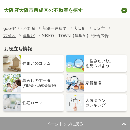
大阪府大阪市西成区の不動産を探す
goo住宅・不動産
新築一戸建て
大阪府
大阪市
西成区
岸里駅
NIKKO TOWN【岸里Ⅵ】/予告広告
お役立ち情報
「住みたい駅」
住まいのコラム
を見つけよう
暮らしのデータ
家賃相場
(補助金・助成金情報)
人気タウン
住宅ローン
ランキング
ページトップに戻る