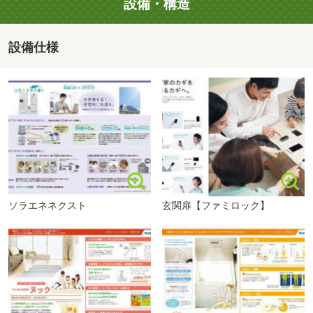
設備・構造
これから家探しを始める方や一度見てみたいだけの方も大
歓迎です。
設備仕様
お忙しい方や電話が苦手な方も安心！
【見学予約】ボタンからお好きなタイミングでご予約頂け
ます。
●ご見学の際には3つのコースをご用意しております！
セブンイレブン千本中２丁目店まで180m
１）サクッと現地見学コース（所要時間：約３０分）
お忙しいお客様向けです。
物件のご案内（主に間取り）のみさせていただきます。
ソラエネネクスト
玄関扉【ファミロック】
２）じっくり見学コース（所要時間：約１時間）
物件の雰囲気だけではなく、設備などもしっかり確認され
たいお客様向けです。
間取りに加え、気になる設備などもしっかりご案内いたし
ます。