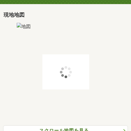
お問い合わせ物件の他に気になるお家も併せてご案内が可
能ですので
現地地図
お気軽にお申し付けください。
※ローン相談など、上記以外のご希望も承りますので、お
気軽にご連絡くださいませ。
スクロール地図を見る