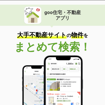
goo住宅・不動産
アプリ
大手不動産サイト
物件
の
を
まとめて検索！