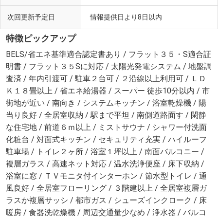
次回更新予定日
情報提供日より8日以内
特徴ピックアップ
BELS/省エネ基準適合認定書あり / フラット３５・S適合証
明書 / フラット３５Sに対応 / 太陽光発電システム / 地盤調
査済 / 年内引渡可 / 駐車２台可 / ２沿線以上利用可 / ＬＤ
Ｋ１８畳以上 / 省エネ給湯器 / スーパー 徒歩10分以内 / 市
街地が近い / 南向き / システムキッチン / 浴室乾燥機 / 陽
当り良好 / 全居室収納 / 駅まで平坦 / 南側道路面す / 閑静
な住宅地 / 前道６ｍ以上 / ミストサウナ / シャワー付洗面
化粧台 / 対面式キッチン / セキュリティ充実 / ハイルーフ
駐車場 / トイレ２ヶ所 / 浴室１坪以上 / 南面バルコニー /
複層ガラス / 高速ネット対応 / 温水洗浄便座 / 床下収納 /
浴室に窓 / ＴＶモニタ付インターホン / 節水型トイレ / 通
風良好 / 全居室フローリング / ３階建以上 / 全居室複層ガ
ラスか複層サッシ / 都市ガス / シューズインクローク / 床
暖房 / 食器洗乾燥機 / 周辺交通量少なめ / 浄水器 / バルコ