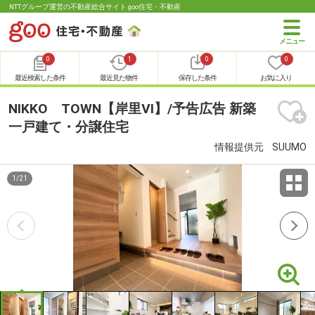
NTTグループ運営の不動産総合サイト goo住宅・不動産
0
1
0
0
最近検索した条件
最近見た物件
保存した条件
お気に入り
NIKKO TOWN【岸里Ⅵ】/予告広告 新築
一戸建て・分譲住宅
情報提供元
SUUMO
1
/
21