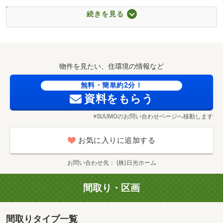
時間／10:30～20:00
続きを見る
モデルハウス内覧（事前に必ずお問い合わせください）
日程／ご希望日程
時間／10:00～20:00
物件は気になるけど、見学予約はハードルが高いと感じて
物件を見たい、住環境の情報など
いませんか？
-----------------------
無料・簡単約2分！
・家を買うかどうかまだ決めていないけど来場予約しても
資料をもらう
いいの…？
※SUUMOのお問い合わせページへ移動します
・予算やエリアもハッキリ決まってないけど建物だけ見る
のはアリ？
お気に入りに追加する
・まだ建物が完成していないのに来場予約する必要ってあ
る？
お問い合わせ先
(株)日光ホーム
------------------------
間取り・区画
これから家探しを始める方や一度見てみたいだけの方も大
歓迎です。
間取りタイプ一覧
お忙しい方や電話が苦手な方も安心！