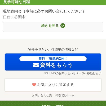
見学可能な日程
現地案内会（事前に必ずお問い合わせください）
日程／公開中
時間／10:30～20:00
続きを見る
モデルハウス内覧（事前に必ずお問い合わせください）
日程／ご希望日程
時間／10:00～20:00
物件は気になるけど、見学予約はハードルが高いと感じて
物件を見たい、住環境の情報など
いませんか？
-----------------------
無料・簡単約2分！
資料をもらう
・家を買うかどうかまだ決めていないけど来場予約しても
OKまで400m
いいの…？
※SUUMOのお問い合わせページへ移動します
・予算やエリアもハッキリ決まってないけど建物だけ見る
のはアリ？
お気に入りに追加する
・まだ建物が完成していないのに来場予約する必要ってあ
る？
お問い合わせ先
(株)日光ホーム
------------------------