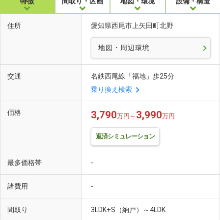
特徴
間取り・区画
地図・環境
設備・構造
住所
愛知県西尾市上矢田町北野
地図・周辺環境
交通
名鉄西尾線「福地」歩25分
乗り換え検索
価格
3,790
3,990
万円～
万円
返済シミュレーション
最多価格帯
-
諸費用
-
間取り
3LDK+S（納戸）～4LDK