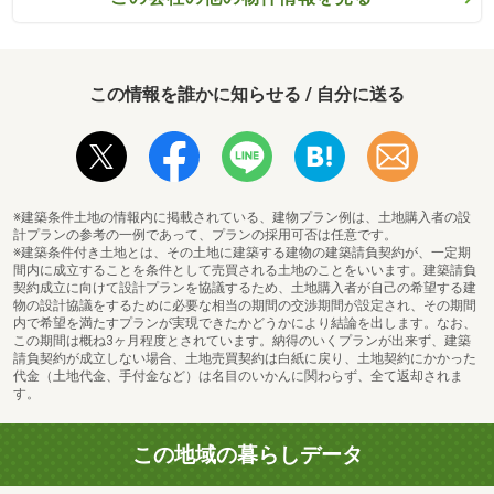
この情報を誰かに知らせる / 自分に送る
※建築条件土地の情報内に掲載されている、建物プラン例は、土地購入者の設
計プランの参考の一例であって、プランの採用可否は任意です。
※建築条件付き土地とは、その土地に建築する建物の建築請負契約が、一定期
間内に成立することを条件として売買される土地のことをいいます。建築請負
契約成立に向けて設計プランを協議するため、土地購入者が自己の希望する建
物の設計協議をするために必要な相当の期間の交渉期間が設定され、その期間
内で希望を満たすプランが実現できたかどうかにより結論を出します。なお、
この期間は概ね3ヶ月程度とされています。納得のいくプランが出来ず、建築
請負契約が成立しない場合、土地売買契約は白紙に戻り、土地契約にかかった
代金（土地代金、手付金など）は名目のいかんに関わらず、全て返却されま
す。
この地域の暮らしデータ