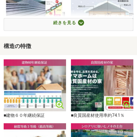
--------------------------------
＜ご予約・お問い合わせ＞
続きを見る
【タマホーム西尾店】
住所：愛知県西尾市住吉町７丁目5番地1
※県道43号線沿い
構造の特徴
【三州陶器瓦】
■熱交換型 全館空気清浄シス
テム
フリーダイヤル：0120-951-788
※９時～２０時まで ※毎週水曜定休
フィール アエル店まで1100m
■建物６０年継続保証
■良質国産材使用率約74.1％