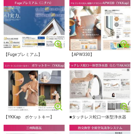
おかげさまでお問い合わせをたくさん頂いております♪
ぜひ、お早めにお問合せください！
■説明会参加予約受付中→0120-923-360
--------------------------------
＼選べる２つの見学コース／
【Fugeプレミアム】
【APW330】
【サクッと見学コース】
◆現地/モデルハウス見学（15分～）
◆知りたい情報だけお答え（15分～）
・・・・・・・約30分
いながき内科まで220m
【じっくり見学コース】
◆現地/モデルハウス見学（30分～）
◆物件・周辺情報のご説明（15分～）
◆資金計画のご相談（15分～）
【YKKap ポケットキー】
■タッチレス蛇口一体型浄水器
・・・・・・・約60分