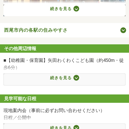
続きを見る
西尾市内の各駅の住みやすさ
矢田わくわくこども園まで450m
その他周辺情報
■【幼稚園・保育園】矢田わくわくこども園（約450m・徒
歩6分）
■【小学校】西尾市立矢田小学校（約150m・徒歩2分）
続きを見る
■【コンビニ】ファミリーマート 矢田小南店（約50m・徒
歩1分）
■【病院】いながき内科（約220m・徒歩3分）
見学可能な日程
■【スーパー】フィール アエル店（約1100m・徒歩14分）
現地案内会（事前に必ずお問い合わせください）
日程／公開中
時間／9:00～20:00
続きを見る