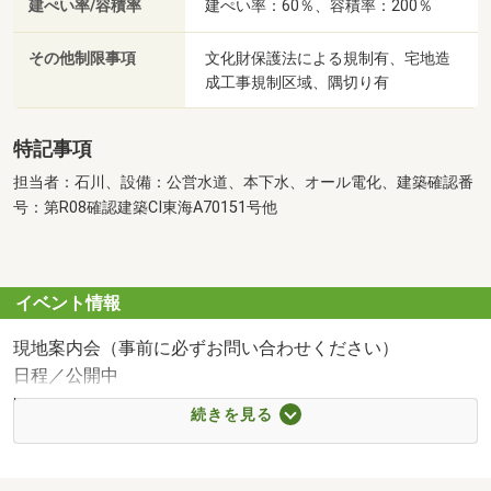
建ぺい率/容積率
建ぺい率：60％、容積率：200％
その他制限事項
文化財保護法による規制有、宅地造
成工事規制区域、隅切り有
特記事項
担当者：石川、設備：公営水道、本下水、オール電化、建築確認番
号：第R08確認建築CI東海A70151号他
イベント情報
現地案内会（事前に必ずお問い合わせください）
日程／公開中
時間／9:00～20:00
続きを見る
現地見学会（事前に必ずお問い合わせください）
日程／毎週土日祝
時間／9:00～20:00