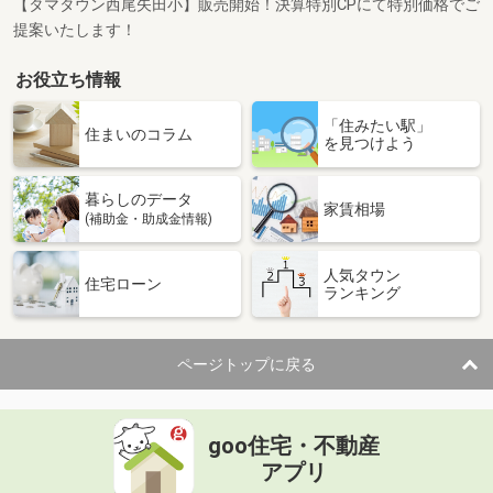
【タマタウン西尾矢田小】販売開始！決算特別CPにて特別価格でご
提案いたします！
お役立ち情報
「住みたい駅」
住まいのコラム
を見つけよう
暮らしのデータ
家賃相場
(補助金・助成金情報)
人気タウン
住宅ローン
ランキング
ページトップに戻る
goo住宅・不動産
アプリ