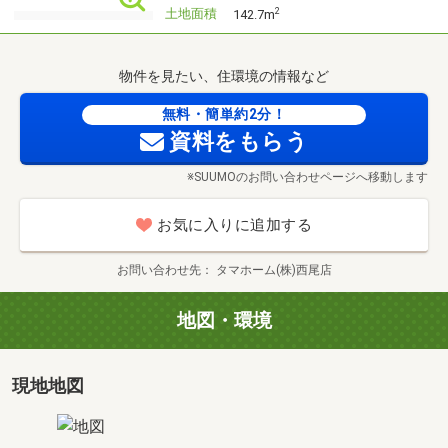
土地面積
2
142.7m
【タマホーム西尾店】
住所：愛知県西尾市住吉町７丁目5番地1
※県道43号線沿い
物件を見たい、住環境の情報など
無料・簡単約2分！
フリーダイヤル：0120-951-788
資料をもらう
※９時～２０時まで ※毎週水曜定休
※SUUMOのお問い合わせページへ移動します
お気に入りに追加する
お問い合わせ先
タマホーム(株)西尾店
地図・環境
現地地図