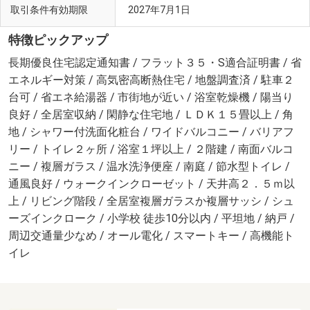
取引条件有効期限
2027年7月1日
特徴ピックアップ
長期優良住宅認定通知書 / フラット３５・S適合証明書 / 省
エネルギー対策 / 高気密高断熱住宅 / 地盤調査済 / 駐車２
台可 / 省エネ給湯器 / 市街地が近い / 浴室乾燥機 / 陽当り
良好 / 全居室収納 / 閑静な住宅地 / ＬＤＫ１５畳以上 / 角
地 / シャワー付洗面化粧台 / ワイドバルコニー / バリアフ
リー / トイレ２ヶ所 / 浴室１坪以上 / ２階建 / 南面バルコ
ニー / 複層ガラス / 温水洗浄便座 / 南庭 / 節水型トイレ /
通風良好 / ウォークインクローゼット / 天井高２．５ｍ以
上 / リビング階段 / 全居室複層ガラスか複層サッシ / シュ
ーズインクローク / 小学校 徒歩10分以内 / 平坦地 / 納戸 /
周辺交通量少なめ / オール電化 / スマートキー / 高機能ト
イレ