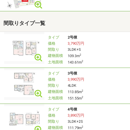
--------------------------------
間取りタイプ一覧
＼選べる２つの見学コース／
【サクッと見学コース】
タイプ
2号棟
◆現地/モデルハウス見学（15分～）
価格
3,790万円
◆知りたい情報だけお答え（15分～）
間取り
3LDK+S
建物面積
2
109.3m
・・・・・・・約30分
土地面積
2
143.61m
【じっくり見学コース】
タイプ
3号棟
◆現地/モデルハウス見学（30分～）
価格
3,990万円
◆物件・周辺情報のご説明（15分～）
間取り
4LDK
建物面積
2
113.85m
◆資金計画のご相談（15分～）
土地面積
2
151.55m
・・・・・・・約60分
タイプ
4号棟
--------------------------------
価格
3,890万円
間取り
3LDK+2S
建物面積
2
111.79m
＜ご予約・お問い合わせ＞