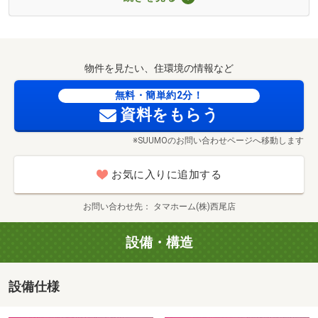
現地見学会（事前に必ずお問い合わせください）
日程／毎週土日祝
西尾市立矢田小学校まで150m
時間／9:00～20:00
『タマタウン西尾矢田小』
物件を見たい、住環境の情報など
※現地に人はおりませんので、ご見学希望の方は、必ず事
前にお電話下さい♪
無料・簡単約2分！
資料をもらう
【ご来場予約キャンペーン開催中！】
※SUUMOのお問い合わせページへ移動します
ご予約の上、ご来場頂きアンケートにお答え頂いた方に
◆デジタルギフト 4万円分 プレゼント！！
お気に入りに追加する
※当社に初めてご来場頂く分譲住宅をご検討の20歳以上の
お問い合わせ先
タマホーム(株)西尾店
方に限ります。
※当社で銀行事前審査を実施いただけない場合は1万円分と
設備・構造
なります。
※他キャンペーン等と併用出来ません。
設備仕様
ファミリーマート 矢田小南店まで50m
西尾市上矢田町に新築分譲住宅4邸が新登場！