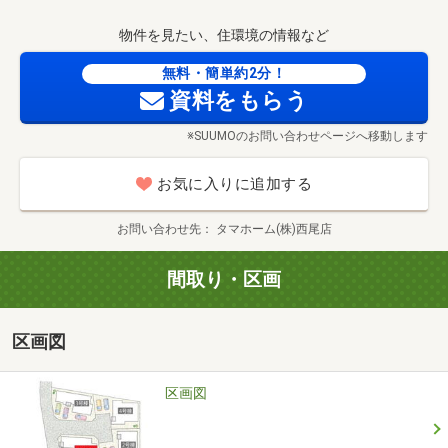
『タマタウン西尾矢田小』
物件を見たい、住環境の情報など
※現地に人はおりませんので、ご見学希望の方は、必ず事
前にお電話下さい♪
無料・簡単約2分！
資料をもらう
【ご来場予約キャンペーン開催中！】
※SUUMOのお問い合わせページへ移動します
ご予約の上、ご来場頂きアンケートにお答え頂いた方に
◆デジタルギフト 4万円分 プレゼント！！
お気に入りに追加する
※当社に初めてご来場頂く分譲住宅をご検討の20歳以上の
お問い合わせ先
タマホーム(株)西尾店
方に限ります。
※当社で銀行事前審査を実施いただけない場合は1万円分と
間取り・区画
なります。
※他キャンペーン等と併用出来ません。
区画図
西尾市上矢田町に新築分譲住宅4邸が新登場！
おかげさまでお問い合わせをたくさん頂いております♪
区画図
ぜひ、お早めにお問合せください！
■説明会参加予約受付中→0120-923-360