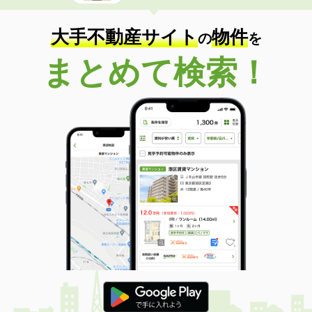
大手不動産サイト
物件
の
を
まとめて検索！