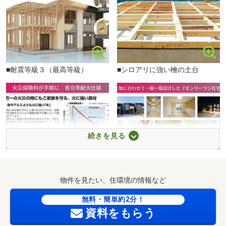
■耐震等級３（最高等級）
■シロアリに強い檜の土台
続きを見る
■省令準耐火仕様
■邸別設計
物件を見たい、住環境の情報など
無料・簡単約2分！
資料をもらう