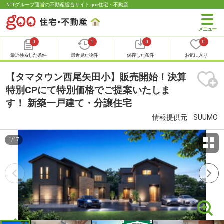
NTTグループ運営の不動産総合サイト goo住宅・不動産
0
1
0
0
最近検索した条件
最近見た物件
保存した条件
お気に入り
【タマタウン西尾矢田小】販売開始！決算
特別CPにて特別価格でご提案いたしま
す！ 新築一戸建て・分譲住宅
情報提供元
SUUMO
1
/
17