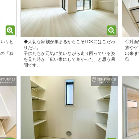
ないリビ
◆大切な家族が集まるからこそLDKにはこだわ
◇対面
。
りたい。
族やゲ
後の「狭
子供たちが元気に笑いながら走り回っている姿
出来ま
を見た時が「広い家にして良かった」と思う瞬
◎
間です。