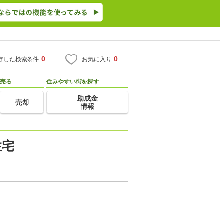
0
0
存した検索条件
お気に入り
売る
住みやすい街を探す
助成金
売却
情報
住宅