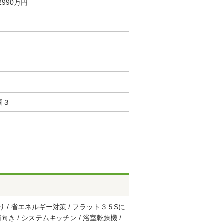
990万円
園３
 / 省エネルギー対策 / フラット３５Sに
南向き / システムキッチン / 浴室乾燥機 /