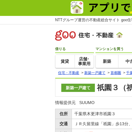
NTTグループ運営の不動産総合サイト goo
借りる
マンションを買う
店舗･
賃貸
新築
中
事業用
住宅・不動産
>
新築一戸建て
>
首都圏
>
千
祇園３（祇
新築一戸建て
情報提供元
SUUMO
住所
千葉県木更津市祇園３
交通
ＪＲ久留里線「祇園」歩13分