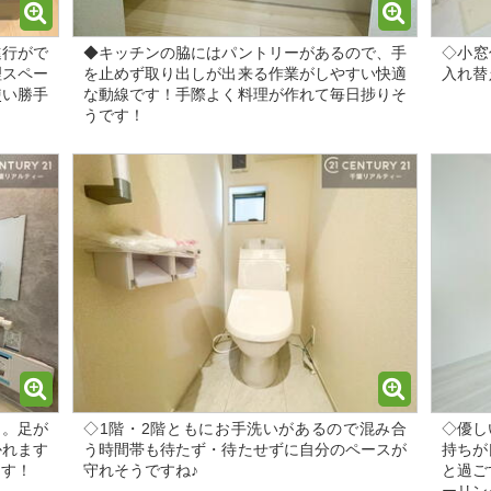
進行がで
◆キッチンの脇にはパントリーがあるので、手
◇小窓
理スペー
を止めず取り出しが出来る作業がしやすい快適
入れ替
使い勝手
な動線です！手際よく料理が作れて毎日捗りそ
うです！
ュ。足が
◇1階・2階ともにお手洗いがあるので混み合
◇優し
かれます
う時間帯も待たず・待たせずに自分のペースが
持ちが
ます！
守れそうですね♪
と過ご