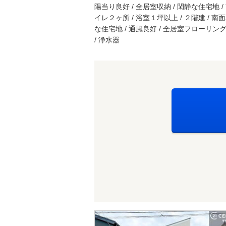
陽当り良好 / 全居室収納 / 閑静な住宅地 /
イレ２ヶ所 / 浴室１坪以上 / ２階建 / 南
な住宅地 / 通風良好 / 全居室フローリン
/ 浄水器