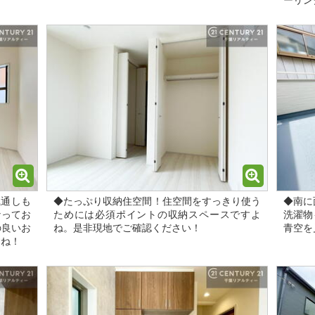
ーリン
風通しも
◆たっぷり収納住空間！住空間をすっきり使う
◆南に
なってお
ためには必須ポイントの収納スペースですよ
洗濯物
の良いお
ね。是非現地でご確認ください！
青空を
すね！