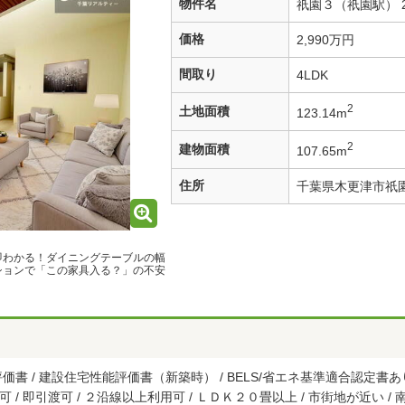
物件名
祇園３（祇園駅） 2
価格
2,990万円
間取り
4LDK
2
土地面積
123.14m
2
建物面積
107.65m
住所
千葉県木更津市祇
即わかる！ダイニングテーブルの幅
ションで「この家具入る？」の不安
書 / 建設住宅性能評価書（新築時） / BELS/省エネ基準適合認定書あり
台可 / 即引渡可 / ２沿線以上利用可 / ＬＤＫ２０畳以上 / 市街地が近い / 