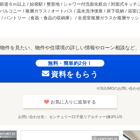
 前道６ｍ以上 / 始発駅 / 整形地 / シャワー付洗面化粧台 / 対面式キッチン
面バルコニー / 複層ガラス / オートバス / 温水洗浄便座 / 床下収納 / 浴
グ / パントリー（食器・食品の収納庫） / 全居室複層ガラスか複層サッシ /
物件を見たい、物件や住環境の詳しい情報やローン相談など、
無料・簡単約2分！
資料をもらう
※SUUMOのお問い合わ
お気に入りに追加する
お問い合わせ先
センチュリー21千葉リアルティー(株)PLUS