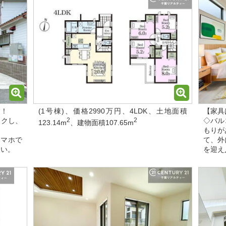
験！
(1号棟)、価格2990万円、4LDK、土地面積
【家具
ックし、
2
2
◇バル
123.14m
、建物面積107.65m
もりが
スマホで
て、外
さい。
を迎え