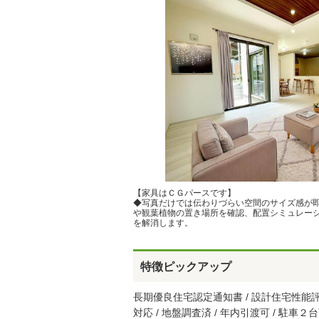
【家具はＣＧパースです】
◆写真だけでは伝わりづらい空間のサイズ感が
や観葉植物の置き場所を確認、配置シミュレー
を解消します。
特徴ピックアップ
長期優良住宅認定通知書 / 設計住宅性能評価
対応 / 地盤調査済 / 年内引渡可 / 駐車２