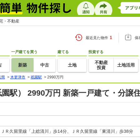
住宅・不動産
1
最近見た物件
保
一戸建てを買う
建てる
投資する
不動産
古
新築
中古
土地
土地活用
投資
葉県
>
木更津市
>
祇園駅
>
2990万円
園駅） 2990万円 新築一戸建て・分譲
、ＪＲ久留里線「上総清川」歩14分、ＪＲ久留里線「東清川」歩38分