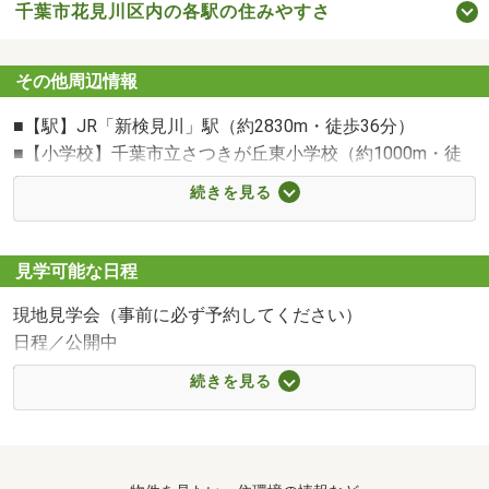
千葉市花見川区内の各駅の住みやすさ
【スマホのお客様へ】
◇見学予約は青ボタン「電話で問い合わせ」からお気軽に
その他周辺情報
どうぞ
◇当日・明日以降でネットから見学希望のお客様は、赤ボ
■【駅】JR「新検見川」駅（約2830m・徒歩36分）
タン「見学予約（無料）」からどうぞ
■【小学校】千葉市立さつきが丘東小学校（約1000m・徒
◇資料請求のお客様はオレンジボタン「資料請求（無
歩13分）
続きを見る
料）」からどうぞ
■【中学校】千葉市立さつきが丘中学校（約1400m・徒歩
18分）
■【幼稚園・保育園】さつきが丘第二保育所（約1350m・
見学可能な日程
徒歩17分）
現地見学会（事前に必ず予約してください）
■【病院】幸有会記念病院（約2360m・徒歩30分）
日程／公開中
■【スーパー】ライフ宮野木店（約700m・徒歩9分）
千葉エリアの不動産のことならMEマイホーム計画京葉にお
■【スーパー】マルエツ宮野木店（約1000m・徒歩13分）
続きを見る
任せください！
■【コンビニ】ファミリーマート-花見川畑町店（約600m・
不動産の購入はもちろんのこと、住宅ローン相談やライフ
徒歩8分）
プランのご相談も承っております♪
■【コンビニ】セブン-イレブン 千葉さつきが丘店（約
700m・徒歩9分）