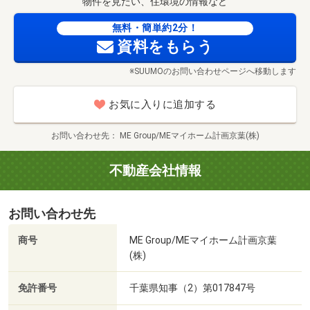
物件を見たい、住環境の情報など
■初めてのマイホーム探しでもご安心ください■
◇自己資金無しＯＫ
無料・簡単約2分！
資料をもらう
◇不動産購入時にかかる諸費用の説明
◇住宅ローンで無理をしない組み方・繰上げ返済の仕方
※SUUMOのお問い合わせページへ移動します
～当社提携金融機関～
変動金利0.78％～
お気に入りに追加する
※金融機関諸条件の適用と要審査（諸条件あり）
お問い合わせ先
ME Group/MEマイホーム計画京葉(株)
■無料送迎サービス実施中■
小さいお子様がいる方や、電車の乗り継ぎが大変などの理
不動産会社情報
由でご来店が難しいお客様のために、
ご自宅まで無料で送迎いたします！お子様連れのお客様に
お問い合わせ先
は、チャイルドシートもご用意いたしますので、
安心して私たちに運転をお任せください。
商号
ME Group/MEマイホーム計画京葉
(株)
■お子様がいるお客様へ■
お子様が退屈しないように大型キッズスペースあり
免許番号
千葉県知事（2）第017847号
赤ちゃんがいるご家族も安心なベビーベット、おむつ交換