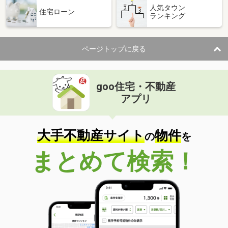
人気タウン
住宅ローン
ランキング
ページトップに戻る
goo住宅・不動産
アプリ
大手不動産サイト
物件
の
を
まとめて検索！