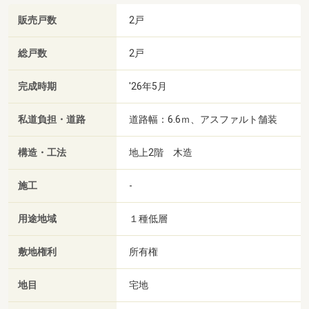
販売戸数
2戸
総戸数
2戸
完成時期
'26年5月
私道負担・道路
道路幅：6.6ｍ、アスファルト舗装
構造・工法
地上2階 木造
施工
-
用途地域
１種低層
敷地権利
所有権
地目
宅地