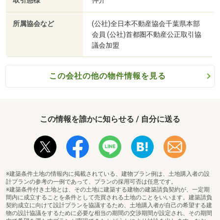
取引態様
仲介
どうぞ
◇当日・明日以降でネットから見学希望のお客様は、赤ボ
所属協会など
(公社)全日本不動産協会千葉県本部
タン「見学予約（無料）」からどうぞ
会員 (公社)首都圏不動産公正取引協
議会加盟
◇資料請求のお客様はオレンジボタン「資料請求（無
料）」からどうぞ
この会社の他の物件情報を見る
この情報を誰かに知らせる / 自分に送る
※建築条件土地の情報内に掲載されている、建物プラン例は、土地購入者の設
計プランの参考の一例であって、プランの採用可否は任意です。
※建築条件付き土地とは、その土地に建築する建物の建築請負契約が、一定期
間内に成立することを条件として売買される土地のことをいいます。建築請負
契約成立に向けて設計プランを協議するため、土地購入者が自己の希望する建
物の設計協議をするために必要な相当の期間の交渉期間が設定され、その期間