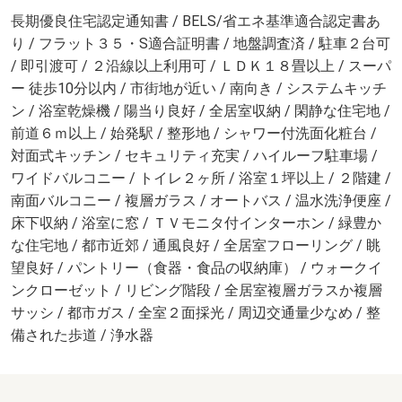
長期優良住宅認定通知書 / BELS/省エネ基準適合認定書あ
り / フラット３５・S適合証明書 / 地盤調査済 / 駐車２台可
/ 即引渡可 / ２沿線以上利用可 / ＬＤＫ１８畳以上 / スーパ
ー 徒歩10分以内 / 市街地が近い / 南向き / システムキッチ
ン / 浴室乾燥機 / 陽当り良好 / 全居室収納 / 閑静な住宅地 /
前道６ｍ以上 / 始発駅 / 整形地 / シャワー付洗面化粧台 /
対面式キッチン / セキュリティ充実 / ハイルーフ駐車場 /
ワイドバルコニー / トイレ２ヶ所 / 浴室１坪以上 / ２階建 /
南面バルコニー / 複層ガラス / オートバス / 温水洗浄便座 /
床下収納 / 浴室に窓 / ＴＶモニタ付インターホン / 緑豊か
な住宅地 / 都市近郊 / 通風良好 / 全居室フローリング / 眺
望良好 / パントリー（食器・食品の収納庫） / ウォークイ
ンクローゼット / リビング階段 / 全居室複層ガラスか複層
サッシ / 都市ガス / 全室２面採光 / 周辺交通量少なめ / 整
備された歩道 / 浄水器