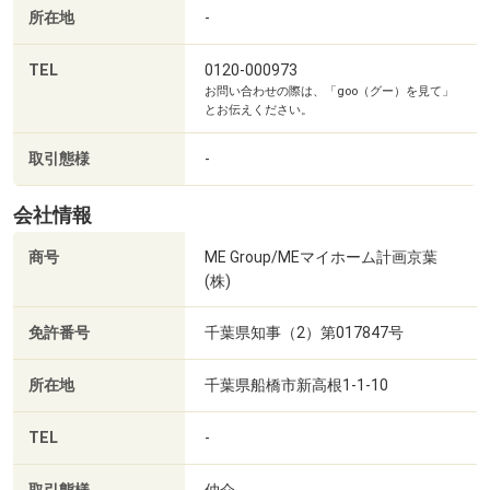
所在地
-
台には無料おむつや個室の授乳室も完備！
おもちゃ・ＤＶＤ・ヒーローグッズ・ぬりえなどご用意し
TEL
0120-000973
てますので安心してご利用下さい♪
お問い合わせの際は、「goo（グー）を見て」
とお伝えください。
■選べるメニュー■
・現地/物件見学(1件１５分～)見学だけでもＯＫ
取引態様
-
・資金計画・住宅ローン相談（約３０分～）
・ご希望条件の相談（約３０分～）
会社情報
商号
ME Group/MEマイホーム計画京葉
～～～オンライン見学も実施中です～～～
(株)
テレビ電話でご説明するサービスも実施中
免許番号
千葉県知事（2）第017847号
最新の価格変更や写真更新がわかる「お気に入りに追加」
機能が便利です
所在地
千葉県船橋市新高根1-1-10
ぜひご活用ください
TEL
-
【スマホのお客様へ】
◇見学予約は青ボタン「電話で問い合わせ」からお気軽に