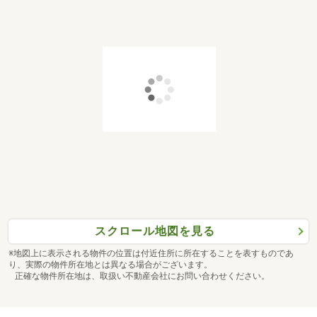
■お子様がいるお客様へ■
お子様が退屈しないように大型キッズスペースあり
赤ちゃんがいるご家族も安心なベビーベット、おむつ交換
台には無料おむつや個室の授乳室も完備！
おもちゃ・ＤＶＤ・ヒーローグッズ・ぬりえなどご用意し
てますので安心してご利用下さい♪
■選べるメニュー■
・現地/物件見学(1件１５分～)見学だけでもＯＫ
・資金計画・住宅ローン相談（約３０分～）
・ご希望条件の相談（約３０分～）
～～～オンライン見学も実施中です～～～
スクロール地図を見る
テレビ電話でご説明するサービスも実施中
※地図上に表示される物件の位置は付近住所に所在することを表すものであ
り、実際の物件所在地とは異なる場合がございます。
最新の価格変更や写真更新がわかる「お気に入りに追加」
正確な物件所在地は、取扱い不動産会社にお問い合わせください。
機能が便利です
ぜひご活用ください