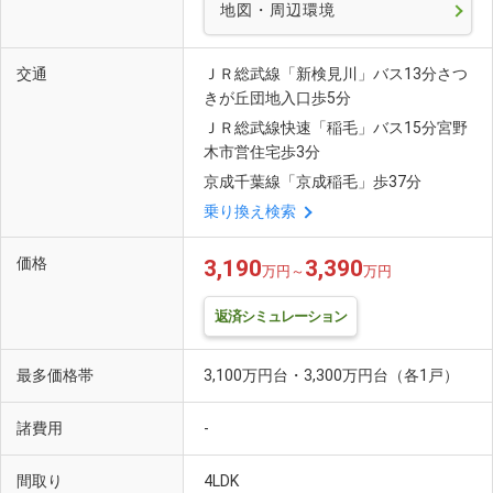
地図・周辺環境
交通
ＪＲ総武線「新検見川」バス13分さつ
きが丘団地入口歩5分
ＪＲ総武線快速「稲毛」バス15分宮野
木市営住宅歩3分
京成千葉線「京成稲毛」歩37分
乗り換え検索
価格
3,190
3,390
万円～
万円
返済シミュレーション
最多価格帯
3,100万円台・3,300万円台（各1戸）
諸費用
-
間取り
4LDK