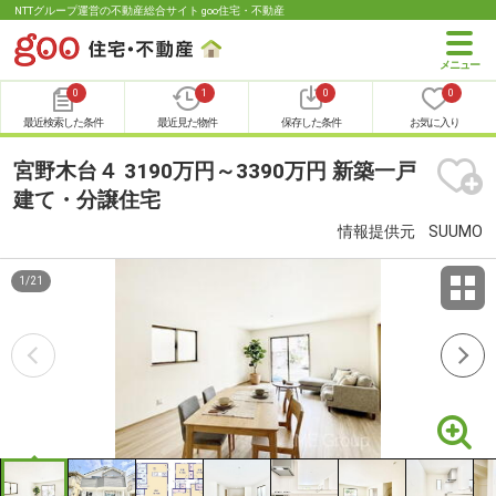
NTTグループ運営の不動産総合サイト goo住宅・不動産
0
1
0
0
最近検索した条件
最近見た物件
保存した条件
お気に入り
宮野木台４ 3190万円～3390万円 新築一戸
建て・分譲住宅
情報提供元
SUUMO
1
/
21