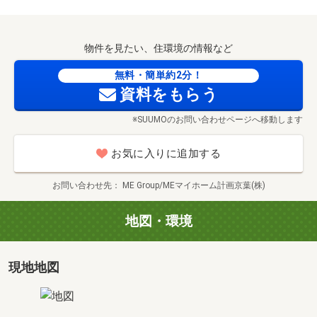
不動産の購入はもちろんのこと、住宅ローン相談やライフ
プランのご相談も承っております♪
物件を見たい、住環境の情報など
■初めてのマイホーム探しでもご安心ください■
◇自己資金無しＯＫ
無料・簡単約2分！
◇不動産購入時にかかる諸費用の説明
資料をもらう
◇住宅ローンで無理をしない組み方・繰上げ返済の仕方
※SUUMOのお問い合わせページへ移動します
～当社提携金融機関～
変動金利0.78％～
お気に入りに追加する
※金融機関諸条件の適用と要審査（諸条件あり）
お問い合わせ先
ME Group/MEマイホーム計画京葉(株)
■無料送迎サービス実施中■
小さいお子様がいる方や、電車の乗り継ぎが大変などの理
地図・環境
由でご来店が難しいお客様のために、
ご自宅まで無料で送迎いたします！お子様連れのお客様に
は、チャイルドシートもご用意いたしますので、
現地地図
安心して私たちに運転をお任せください。