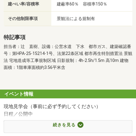
建ぺい率/容積率
建蔽率60％ 容積率150％
その他制限事項
景観法による規制有
特記事項
担当者：辻 直樹、設備：公営水道 下水 都市ガス、建築確認番
号：第HPA-25-15214-1号、法第22条区域 都市再生特別措置法 景観
法 宅地造成等工事規制区域 日影規制：4h-2.5h/1.5m 高10m 建物
面積：1階車庫面積約3.56平米含
イベント情報
現地見学会（事前に必ず予約してください）
日程／公開中
千葉エリアの不動産のことならMEマイホーム計画京葉にお
続きを見る
任せください！