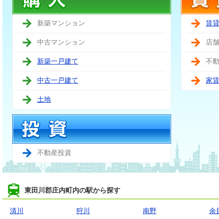
新築マンション
賃
中古マンション
店
新築一戸建て
不
中古一戸建て
家
土地
不動産投資
東田川郡庄内町内の駅から探す
清川
狩川
南野
余