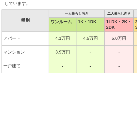
しています。
一人暮らし向き
二人暮らし向き
種別
ワンルーム
1K・1DK
1LDK・2K・
2DK
アパート
4.1万円
4.5万円
5.0万円
マンション
3.9万円
-
-
一戸建て
-
-
-