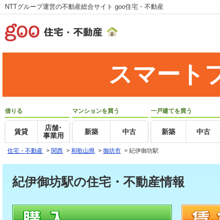
NTTグループ運営の不動産総合サイト goo住宅・不動産
スマート
借りる
マンションを買う
一戸建てを買う
店舗･
賃貸
新築
中古
新築
中古
事業用
住宅・不動産
>
関西
>
和歌山県
>
御坊市
>
紀伊御坊駅
紀伊御坊駅の住宅・不動産情報