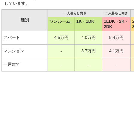
しています。
一人暮らし向き
二人暮らし向き
種別
ワンルーム
1K・1DK
1LDK・2K・
2DK
アパート
4.5万円
4.0万円
5.4万円
マンション
3.7万円
4.1万円
-
一戸建て
-
-
-