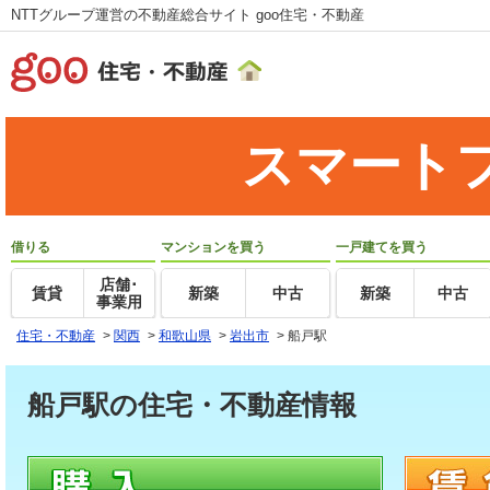
NTTグループ運営の不動産総合サイト goo住宅・不動産
スマート
借りる
マンションを買う
一戸建てを買う
店舗･
賃貸
新築
中古
新築
中古
事業用
住宅・不動産
>
関西
>
和歌山県
>
岩出市
>
船戸駅
船戸駅の住宅・不動産情報