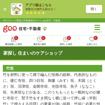
アプリ版はこちら
開く
複数社の物件を探せる！
NTTグループ運営の不動産総合サイト goo住宅・不動産
0
0
0
0
最近検索した条件
最近見た物件
保存した条件
お気に入り
家探し 住まいのケアショップ
竹垣
竹を材料に使って縄で編んだ垣根の総称。代表的なもの
に、建仁寺垣、四つ目垣、御簾（みす）垣、木賊（とく
さ）垣、沼津垣、金閣寺垣、光悦寺垣、魚子（ななこ）
垣、矢来垣などがある。このうちもっとも一般的なのが建
仁寺垣で、竪子竹をすき間なく横に並べて押し縁（半割
竹）で押さえる目隠しの要素が強い垣根。竹垣に必要な技