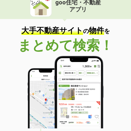
goo住宅・不動産
アプリ
大手不動産サイト
物件
の
を
まとめて検索！