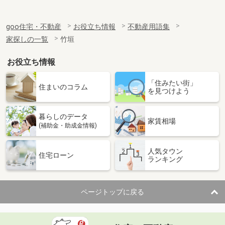
goo住宅・不動産
お役立ち情報
不動産用語集
家探しの一覧
竹垣
お役立ち情報
「住みたい街」
住まいのコラム
を見つけよう
暮らしのデータ
家賃相場
(補助金・助成金情報)
人気タウン
住宅ローン
ランキング
ページトップに戻る