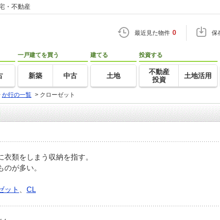
住宅・不動産
0
最近見た物件
保
一戸建てを買う
建てる
投資する
不動産
古
新築
中古
土地
土地活用
投資
>
か行の一覧
>
クローゼット
に衣類をしまう収納を指す。
ものが多い。
ゼット
、
CL