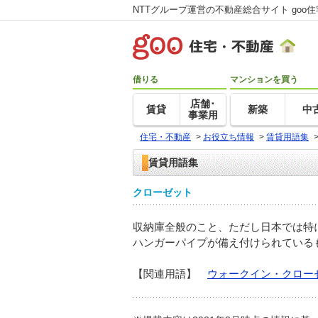
NTTグループ運営の不動産総合サイト goo
借りる
マンションを買う
店舗･
賃貸
新築
中
事業用
住宅・不動産
>
お役立ち情報
>
賃貸用語集
賃貸用語集
クローゼット
収納庫全般のこと、ただし日本では特
ハンガーパイプが備え付けられている
【関連用語】
ウォークイン・クロー