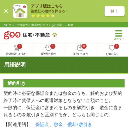
アプリ版はこちら
開く
複数社の物件を探せる！
NTTグループ運営の不動産総合サイト goo住宅・不動産
0
0
0
0
最近検索した条件
最近見た物件
保存した条件
お気に入り
用語説明
解約引き
契約時に必要な保証金または敷金のうち、解約および契約
終了時に賃借人への返還対象とならない金額のこと。
一般的に、保証金に含まれるものを解約引き、敷金に含ま
れるものを敷引きと区別するが、どちらも同じもの。
【関連用語】
保証金
、
敷金
、
償却/敷引き