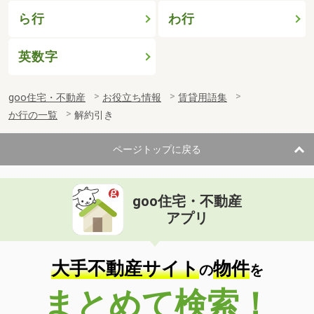
ら行
わ行
英数字
goo住宅・不動産
お役立ち情報
賃貸用語集
か行の一覧
解約引き
ページトップに戻る
goo住宅・不動産
アプリ
大手不動産サイト
物件
の
を
まとめて検索！