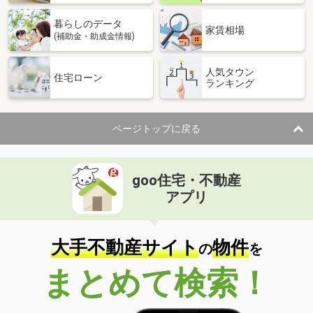
暮らしのデータ
家賃相場
(補助金・助成金情報)
人気タウン
住宅ローン
ランキング
ページトップに戻る
goo住宅・不動産
アプリ
大手不動産サイト
物件
の
を
まとめて検索！