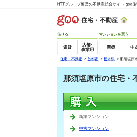
NTTグループ運営の不動産総合サイト goo
借りる
マンションを買う
店舗･
賃貸
新築
中
事業用
住宅・不動産
>
首都圏
>
栃木県
>
那須塩原
那須塩原市の住宅・
新築マンション
中古マンション