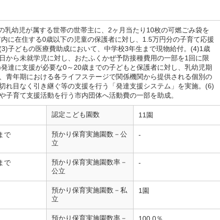
未満の乳幼児が属する世帯の世帯主に、2ヶ月当たり10枚の可燃ごみ袋を
)市内に在住する0歳以下の児童の保護者に対し、1.5万円分の子育て応援
(3)子どもの医療費助成において、中学校3年生まで現物給付。(4)1歳
日から未就学児に対し、おたふくかぜ予防接種費用の一部を1回に限
5)発達に支援が必要な0～20歳までの子どもと保護者に対し、乳幼児期
、青年期における各ライフステージで関係機関から提供される個別の
切れ目なく引き継ぐ等の支援を行う「発達支援システム」を実施。(6)
や子育て支援活動を行う市内団体へ活動費の一部を助成。
認定こども園数
11園
預かり保育実施園数－公
まで
-
立
預かり保育実施園数率－
まで
-
公立
預かり保育実施園数－私
1園
立
預かり保育実施園数率－
100.0％