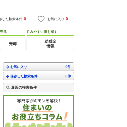
0
0
存した検索条件
お気に入り
売る
住みやすい街を探す
助成金
売却
情報
お気に入り
0件
保存した検索条件
0件
最近の検索条件