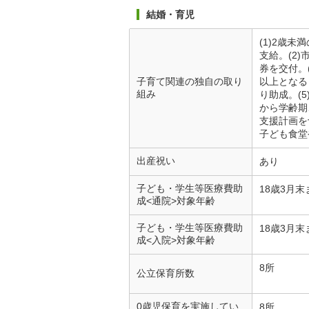
結婚・育児
(1)2歳
支給。(2
券を交付。
子育て関連の独自の取り
以上となる
組み
り助成。(
から学齢期
支援計画を
子ども食堂
出産祝い
あり
子ども・学生等医療費助
18歳3月末
成<通院>対象年齢
子ども・学生等医療費助
18歳3月末
成<入院>対象年齢
8所
公立保育所数
0歳児保育を実施してい
8所