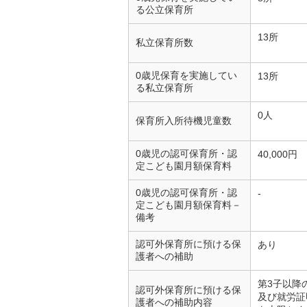
る公立保育所
13所
私立保育所数
0歳児保育を実施してい
13所
る私立保育所
0人
保育所入所待機児童数
0歳児の認可保育所・認
40,000円
定こども園月額保育料
0歳児の認可保育所・認
-
定こども園月額保育料－
備考
認可外保育所に預ける保
あり
護者への補助
第3子以降
認可外保育所に預ける保
及び就労証
護者への補助内容