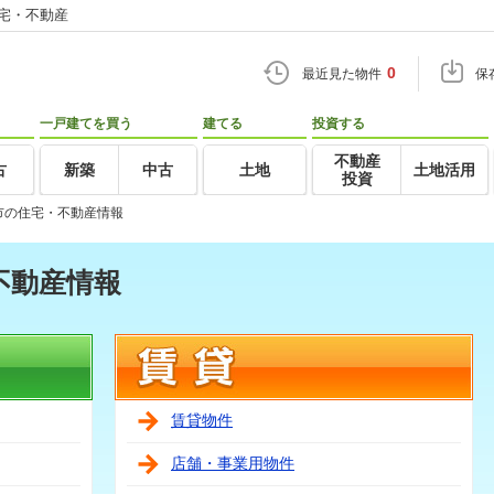
住宅・不動産
0
最近見た物件
保
一戸建てを買う
建てる
投資する
不動産
古
新築
中古
土地
土地活用
投資
市の住宅・不動産情報
不動産情報
賃貸物件
店舗・事業用物件