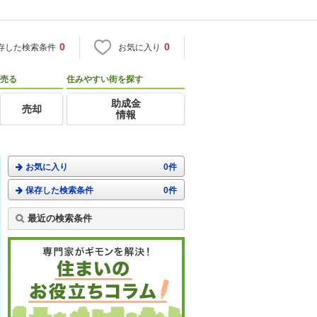
0
0
存した検索条件
お気に入り
売る
住みやすい街を探す
助成金
売却
情報
お気に入り
0件
保存した検索条件
0件
最近の検索条件