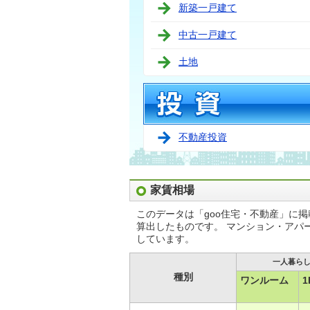
新築一戸建て
中古一戸建て
土地
不動産投資
家賃相場
このデータは「goo住宅・不動産」に
算出したものです。 マンション・アパ
しています。
一人暮ら
種別
ワンルーム
1