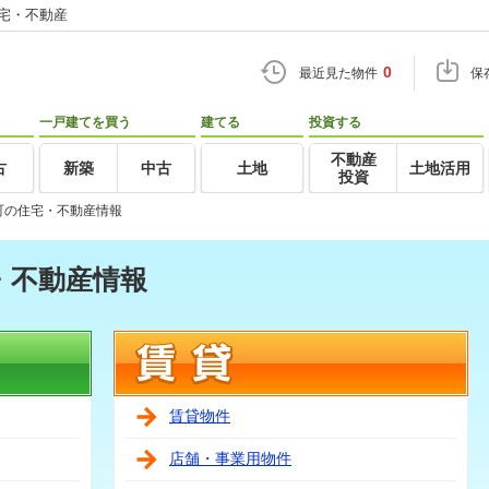
住宅・不動産
0
最近見た物件
保
一戸建てを買う
建てる
投資する
不動産
古
新築
中古
土地
土地活用
投資
町の住宅・不動産情報
・不動産情報
賃貸物件
店舗・事業用物件