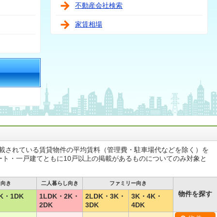
不動産会社検索
家賃相場
掲載されている賃貸物件の平均賃料（管理費・駐車場代などを除く）を
ート・一戸建てともに10戸以上の掲載があるものについてのみ対象と
し向き
二人暮らし向き
ファミリー向き
物件を探す
K・1DK
1LDK・2K・
2LDK・3K・
3K・4K・
2DK
3DK
4DK