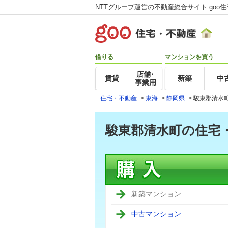
NTTグループ運営の不動産総合サイト goo
借りる
マンションを買う
店舗･
賃貸
新築
中
事業用
住宅・不動産
>
東海
>
静岡県
>
駿東郡清水
駿東郡清水町の住宅
新築マンション
中古マンション