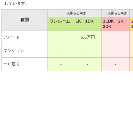
しています。
一人暮らし向き
二人暮らし向き
種別
ワンルーム
1K・1DK
1LDK・2K・
2DK
アパート
6.6万円
-
-
マンション
-
-
-
一戸建て
-
-
-