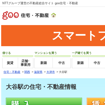
NTTグループ運営の不動産総合サイト goo住宅・不動産
スマート
借りる
マンションを買う
一戸建てを買う
店舗･
賃貸
新築
中古
新築
中古
事業用
住宅・不動産
>
関西
>
滋賀県
>
大津市
>
大谷駅
大谷駅の住宅・不動産情報