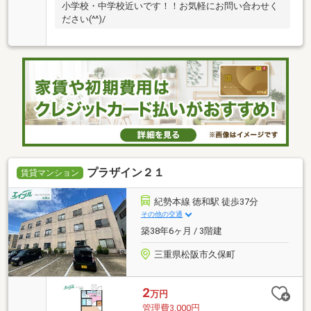
小学校・中学校近いです！！お気軽にお問い合わせく
ださい(^^)/
プラザイン２１
賃貸マンション
紀勢本線 徳和駅 徒歩37分
その他の交通
築38年6ヶ月 / 3階建
三重県松阪市久保町
2
万円
管理費3,000円