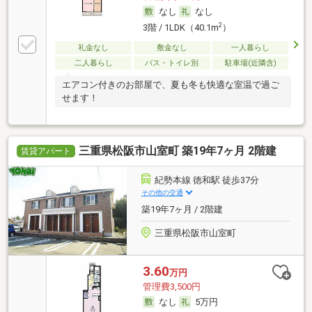
なし
なし
2
3階 / 1LDK（40.1m
）
礼金なし
敷金なし
一人暮らし
二人暮らし
バス・トイレ別
駐車場(近隣含)
エアコン付きのお部屋で、夏も冬も快適な室温で過ご
せます！
三重県松阪市山室町 築19年7ヶ月 2階建
賃貸アパート
紀勢本線 徳和駅 徒歩37分
その他の交通
築19年7ヶ月 / 2階建
三重県松阪市山室町
3.60
万円
管理費3,500円
なし
5万円