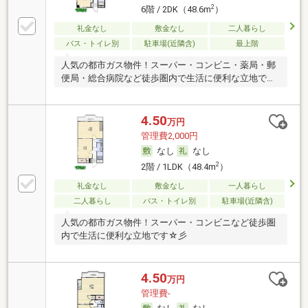
2
6階 / 2DK（48.6m
）
礼金なし
敷金なし
二人暮らし
バス・トイレ別
駐車場(近隣含)
最上階
人気の都市ガス物件！スーパー・コンビニ・薬局・郵
便局・総合病院など徒歩圏内で生活に便利な立地です
☆
4.50
万円
管理費2,000円
なし
なし
2
2階 / 1LDK（48.4m
）
礼金なし
敷金なし
一人暮らし
二人暮らし
バス・トイレ別
駐車場(近隣含)
人気の都市ガス物件！スーパー・コンビニなど徒歩圏
内で生活に便利な立地です☆彡
4.50
万円
管理費-