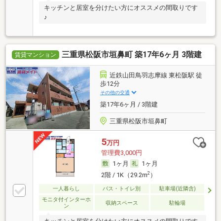
キッチンと居室を分けたい方にオススメの間取りです
♪
三重県松阪市垣鼻町 築17年6ヶ月 3階建
賃貸マンション
近鉄山田鳥羽志摩線 東松阪駅 徒
歩12分
その他の交通
築17年6ヶ月 / 3階建
三重県松阪市垣鼻町
5
万円
管理費3,000円
1ヶ月
1ヶ月
2
2階 / 1K（29.2m
）
一人暮らし
バス・トイレ別
駐車場(近隣含)
モニタ付インターホ
収納スペース
駐輪場
ン