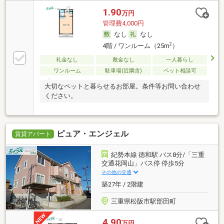
1.90
万円
管理費4,000円
なし
なし
2
4階 / ワンルーム（25m
）
礼金なし
敷金なし
一人暮らし
ワンルーム
駐車場(近隣含)
ペット相談可
大切なペットと暮らせるお部屋。条件等お問い合わせ
ください。
ピュア・エンジェル
賃貸アパート
紀勢本線 徳和駅 バス8分/「三重
交通花岡山」バス停 停歩5分
その他の交通
築27年 / 2階建
三重県松阪市駅部田町
4.90
万円