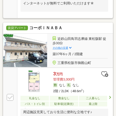
インターネットが無料でご利用いただけます☆
コーポＩＮＡＢＡ
賃貸アパート
近鉄山田鳥羽志摩線 東松阪駅 徒
歩30分
その他の交通
築37年6ヶ月 / 2階建
三重県松阪市御殿山町
3
万円
管理費3,000円
なし
なし
2
2階 / 2LDK（48.6m
）
礼金なし
敷金なし
二人暮らし
バス・トイレ別
駐車場(近隣含)
最上階
周辺施設充実しており生活に便利な立地です♪