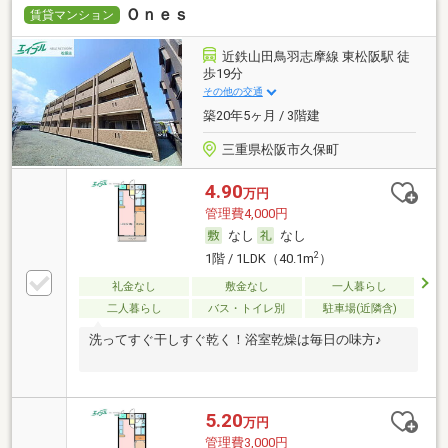
Ｏｎｅｓ
賃貸マンション
近鉄山田鳥羽志摩線 東松阪駅 徒
歩19分
その他の交通
築20年5ヶ月 / 3階建
三重県松阪市久保町
4.90
万円
管理費4,000円
なし
なし
2
1階 / 1LDK（40.1m
）
礼金なし
敷金なし
一人暮らし
二人暮らし
バス・トイレ別
駐車場(近隣含)
洗ってすぐ干しすぐ乾く！浴室乾燥は毎日の味方♪
5.20
万円
管理費3,000円