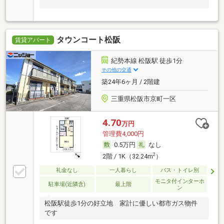
タウンコート松阪
賃貸アパート
紀勢本線 松阪駅 徒歩1分
その他の交通
築24年6ヶ月 / 2階建
三重県松阪市京町一区
4.70
万円
管理費4,000円
0.5万円
なし
2
2階 / 1K（32.24m
）
礼金なし
一人暮らし
バス・トイレ別
モニタ付インターホ
駐車場(近隣含)
最上階
ン
松阪駅徒歩1分の好立地 家計に優しい都市ガス物件
です