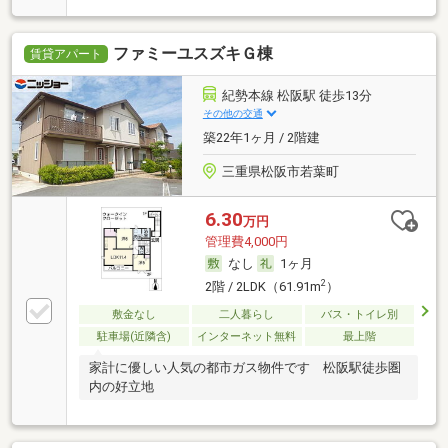
ファミーユスズキＧ棟
賃貸アパート
紀勢本線 松阪駅 徒歩13分
その他の交通
築22年1ヶ月 / 2階建
三重県松阪市若葉町
6.30
万円
管理費4,000円
なし
1ヶ月
2
2階 / 2LDK（61.91m
）
敷金なし
二人暮らし
バス・トイレ別
駐車場(近隣含)
インターネット無料
最上階
家計に優しい人気の都市ガス物件です 松阪駅徒歩圏
内の好立地