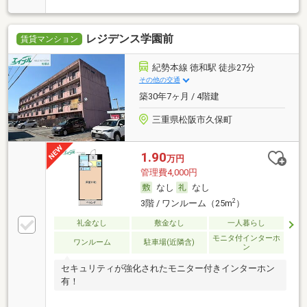
レジデンス学園前
賃貸マンション
紀勢本線 徳和駅 徒歩27分
その他の交通
築30年7ヶ月 / 4階建
三重県松阪市久保町
1.90
万円
管理費4,000円
なし
なし
2
3階 / ワンルーム（25m
）
礼金なし
敷金なし
一人暮らし
モニタ付インターホ
ワンルーム
駐車場(近隣含)
ン
セキュリティが強化されたモニター付きインターホン
有！