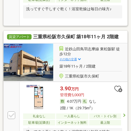
洗ってすぐ干しすぐ乾く！浴室乾燥は毎日の味方♪
三重県松阪市久保町 築18年11ヶ月 2階建
賃貸アパート
近鉄山田鳥羽志摩線 東松阪駅 徒
歩12分
その他の交通
築18年11ヶ月 / 2階建
三重県松阪市久保町
3.90
万円
管理費5,000円
4.07万円
なし
2
2階 / 1K（29.75m
）
礼金なし
一人暮らし
バス・トイレ別
駐車場(近隣含)
インターネット無料
最上階