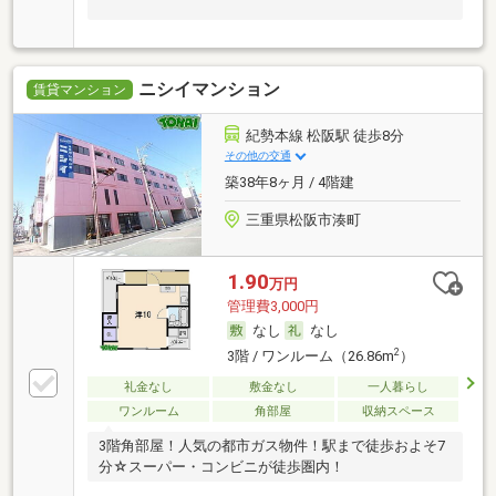
ニシイマンション
賃貸マンション
紀勢本線 松阪駅 徒歩8分
その他の交通
築38年8ヶ月 / 4階建
三重県松阪市湊町
1.90
万円
管理費3,000円
なし
なし
2
3階 / ワンルーム（26.86m
）
礼金なし
敷金なし
一人暮らし
ワンルーム
角部屋
収納スペース
3階角部屋！人気の都市ガス物件！駅まで徒歩およそ7
分☆スーパー・コンビニが徒歩圏内！