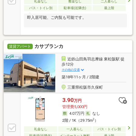
礼金なし
敷金なし
二人暮らし
バス・トイレ別
駐車場(近隣含)
最上階
即入居可能、ご内覧も可能です。
カサブランカ
賃貸アパート
近鉄山田鳥羽志摩線 東松阪駅 徒
歩12分
その他の交通
築18年11ヶ月 / 2階建
三重県松阪市久保町
3.90
万円
管理費5,000円
4.07万円
なし
2
2階 / 1K（29.75m
）
礼金なし
一人暮らし
バス・トイレ別
駐車場(近隣含)
インターネット無料
最上階