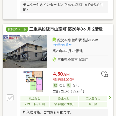
モニター付きインターホンであれば非対面で会話が可
能♪
三重県松阪市山室町 築28年3ヶ月 2階建
賃貸アパート
紀勢本線 徳和駅 徒歩3.2km
その他の交通
築28年3ヶ月 / 2階建
三重県松阪市山室町
4.50
万円
管理費5,000円
なし
なし
2
2階 / 2LDK（55.2m
）
礼金なし
敷金なし
二人暮らし
バス・トイレ別
駐車場(近隣含)
最上階
即入居可能、ご内覧も可能です。