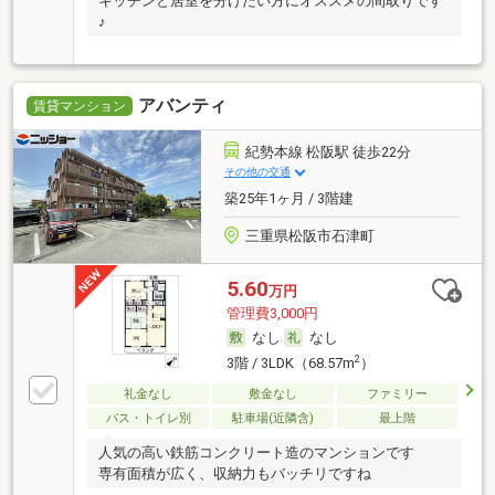
キッチンと居室を分けたい方にオススメの間取りです
♪
アバンティ
賃貸マンション
紀勢本線 松阪駅 徒歩22分
その他の交通
築25年1ヶ月 / 3階建
三重県松阪市石津町
5.60
万円
管理費3,000円
なし
なし
2
3階 / 3LDK（68.57m
）
礼金なし
敷金なし
ファミリー
バス・トイレ別
駐車場(近隣含)
最上階
人気の高い鉄筋コンクリート造のマンションです
専有面積が広く、収納力もバッチリですね