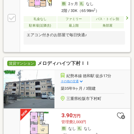
2ヶ月
なし
2
2階 / 3DK（65.98m
）
礼金なし
ファミリー
バス・トイレ別
駐車場(近隣含)
最上階
角部屋
エアコン付きのお部屋で毎日快適♪
メロディハイツ下村ＩＩ
賃貸マンション
紀勢本線 徳和駅 徒歩17分
その他の交通
築35年9ヶ月 / 3階建
三重県松阪市下村町
3.90
万円
管理費2,000円
なし
なし