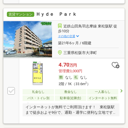
Ｈｙｄｅ Ｐａｒｋ
賃貸マンション
近鉄山田鳥羽志摩線 東松阪駅 徒
歩10分
その他の交通
築21年6ヶ月 / 6階建
三重県松阪市大津町
4.70
万円
管理費3,000円
なし
なし
2
2階 / 1K（33.6m
）
礼金なし
敷金なし
一人暮らし
バス・トイレ別
駐車場(近隣含)
インターネット無料
インターネットが無料でご利用頂けます！ 東松阪駅
まで徒歩およそ9分で、通勤・通学に便利な立地です
☆