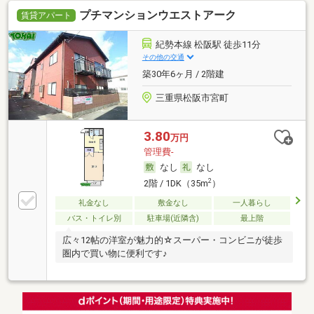
プチマンションウエストアーク
賃貸アパート
紀勢本線 松阪駅 徒歩11分
その他の交通
築30年6ヶ月 / 2階建
三重県松阪市宮町
3.80
万円
管理費-
なし
なし
2
2階 / 1DK（35m
）
礼金なし
敷金なし
一人暮らし
バス・トイレ別
駐車場(近隣含)
最上階
広々12帖の洋室が魅力的☆スーパー・コンビニが徒歩
圏内で買い物に便利です♪