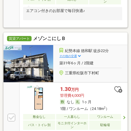
ン
エアコン付きのお部屋で毎日快適♪
メゾンこにしＢ
賃貸アパート
紀勢本線 徳和駅 徒歩22分
その他の交通
築31年6ヶ月 / 2階建
三重県松阪市下村町
1.30
万円
管理費4,000円
なし
1ヶ月
2
1階 / ワンルーム（24.18m
）
敷金なし
一人暮らし
ワンルーム
モニタ付インターホ
バス・トイレ別
駐輪場
ン