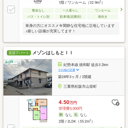
2
1階 / ワンルーム（32.9m
）
敷金なし
一人暮らし
ワンルーム
バス・トイレ別
駐車場(近隣含)
南向き
単身の方にオススメ☆閑静な住宅地に立地しています
♪嬉しい設備が充実してます！
メゾンはしもとＩＩ
賃貸アパート
紀勢本線 徳和駅 徒歩3.2km
その他の交通
築28年3ヶ月 / 2階建
三重県松阪市山室町
4.50
万円
管理費5,000円
なし
なし
2
2階 / 2LDK（55.2m
）