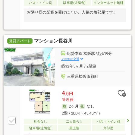
バス・トイレ別
駐車場(近隣含)
インターネット無料
お隣り様の影響を受けにくい、人気の角部屋です！
マンション長谷川
賃貸アパート
紀勢本線 松阪駅 徒歩19分
その他の交通
築32年5ヶ月 / 2階建
三重県松阪市殿町
4
万円
管理費-
2ヶ月
なし
2
2階 / 2LDK（45.45m
）
礼金なし
二人暮らし
バス・トイレ別
駐車場(近隣含)
最上階
角部屋