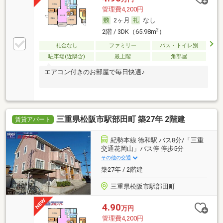
管理費4,200円
2ヶ月
なし
2
2階 / 3DK（65.98m
）
礼金なし
ファミリー
バス・トイレ別
駐車場(近隣含)
最上階
角部屋
エアコン付きのお部屋で毎日快適♪
三重県松阪市駅部田町 築27年 2階建
賃貸アパート
紀勢本線 徳和駅 バス8分/「三重
交通花岡山」バス停 停歩5分
その他の交通
築27年 / 2階建
三重県松阪市駅部田町
4.90
万円
管理費4,200円