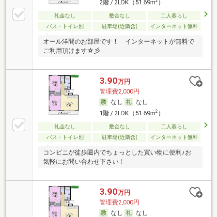
2
2階 / 2LDK（51.69m
）
礼金なし
敷金なし
二人暮らし
バス・トイレ別
駐車場(近隣含)
インターネット無料
オール洋間のお部屋です！ インターネットが無料で
ご利用頂けます☆彡
3.90
万円
管理費2,000円
なし
なし
2
1階 / 2LDK（51.69m
）
礼金なし
敷金なし
二人暮らし
バス・トイレ別
駐車場(近隣含)
インターネット無料
コンビニが徒歩圏内でちょっとした買い物に便利♪お
気軽にお問い合わせ下さい！
3.90
万円
管理費2,000円
なし
なし