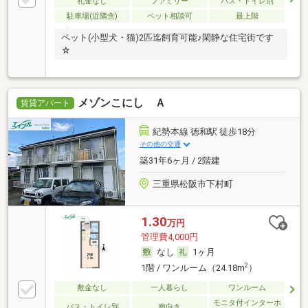
礼金なし
ファミリー
バス・トイレ別
駐車場(近隣含)
ペット相談可
最上階
ペット(小型犬・猫)2匹迄飼育可能♪閑静な住宅街です
☆
メゾンこにし Ａ
賃貸アパート
紀勢本線 徳和駅 徒歩18分
その他の交通
築31年6ヶ月 / 2階建
三重県松阪市下村町
1.30
万円
管理費4,000円
なし
1ヶ月
2
1階 / ワンルーム（24.18m
）
敷金なし
一人暮らし
ワンルーム
モニタ付インターホ
バス・トイレ別
南向き