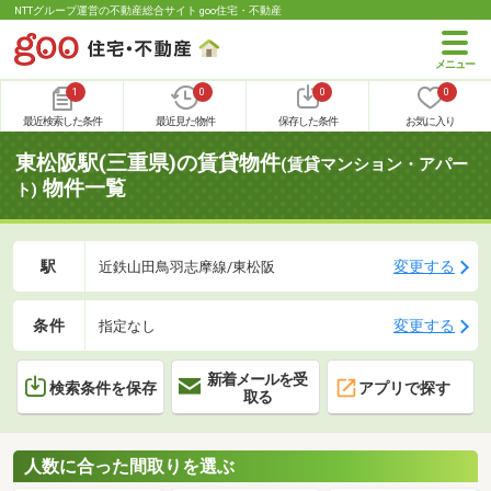
NTTグループ運営の不動産総合サイト goo住宅・不動産
1
0
0
0
最近検索した条件
最近見た物件
保存した条件
お気に入り
東松阪駅(三重県)の賃貸物件
(賃貸マンション・アパー
物件一覧
ト)
駅
変更する
近鉄山田鳥羽志摩線/東松阪
条件
変更する
指定なし
新着メールを受
検索条件を保存
アプリで探す
取る
人数に合った間取りを選ぶ