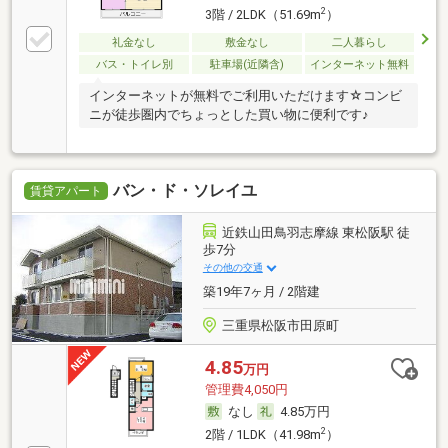
2
3階 / 2LDK（51.69m
）
礼金なし
敷金なし
二人暮らし
バス・トイレ別
駐車場(近隣含)
インターネット無料
インターネットが無料でご利用いただけます☆コンビ
ニが徒歩圏内でちょっとした買い物に便利です♪
バン・ド・ソレイユ
賃貸アパート
近鉄山田鳥羽志摩線 東松阪駅 徒
歩7分
その他の交通
築19年7ヶ月 / 2階建
三重県松阪市田原町
4.85
万円
管理費4,050円
なし
4.85万円
2
2階 / 1LDK（41.98m
）