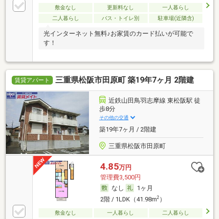
敷金なし
更新料なし
一人暮らし
二人暮らし
バス・トイレ別
駐車場(近隣含)
光インターネット無料♪お家賃のカード払いが可能で
す！
三重県松阪市田原町 築19年7ヶ月 2階建
賃貸アパート
近鉄山田鳥羽志摩線 東松阪駅 徒
歩8分
その他の交通
築19年7ヶ月 / 2階建
三重県松阪市田原町
4.85
万円
管理費3,500円
なし
1ヶ月
2
2階 / 1LDK（41.98m
）
敷金なし
一人暮らし
二人暮らし