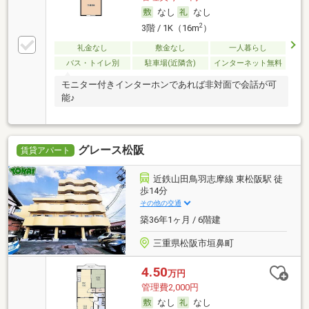
なし
なし
2
3階 / 1K（16m
）
礼金なし
敷金なし
一人暮らし
バス・トイレ別
駐車場(近隣含)
インターネット無料
モニター付きインターホンであれば非対面で会話が可
能♪
グレース松阪
賃貸アパート
近鉄山田鳥羽志摩線 東松阪駅 徒
歩14分
その他の交通
築36年1ヶ月 / 6階建
三重県松阪市垣鼻町
4.50
万円
管理費2,000円
なし
なし