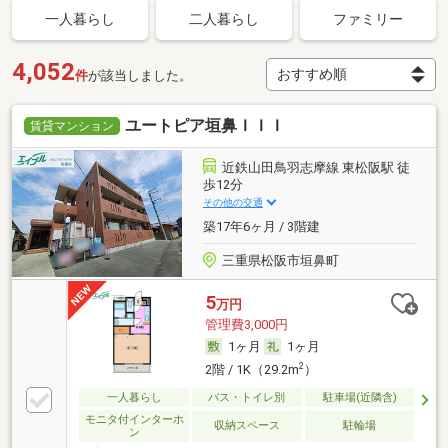
一人暮らし
二人暮らし
ファミリー
4,052
件
が該当しました。
ユートピア垣鼻ＩＩＩ
賃貸マンション
近鉄山田鳥羽志摩線 東松阪駅 徒
歩12分
その他の交通
築17年6ヶ月 / 3階建
三重県松阪市垣鼻町
5
万円
管理費3,000円
1ヶ月
1ヶ月
2
2階 / 1K（29.2m
）
一人暮らし
バス・トイレ別
駐車場(近隣含)
モニタ付インターホ
収納スペース
駐輪場
ン