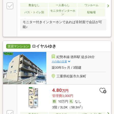
敷金なし
一人暮らし
ワンルーム
モニタ付インターホ
バス・トイレ別
駐輪場
ン
モニター付きインターホンであれば非対面で会話が可
能♪
ロイヤルゆき
賃貸マンション
紀勢本線 徳和駅 徒歩26分
その他の交通
築30年5ヶ月 / 3階建
三重県松阪市久保町
4.80
万円
管理費3,000円
10万円
なし
2
3階 / 3LDK（58.3m
）