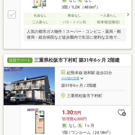
なし
なし
2
3階 / 1LDK（48.6m
）
礼金なし
敷金なし
一人暮らし
二人暮らし
バス・トイレ別
駐車場(近隣含)
人気の都市ガス物件！スーパー・コンビニ・薬局・郵
便局・総合病院など徒歩圏内で生活に便利な立地です
☆
三重県松阪市下村町 築31年6ヶ月 2階建
賃貸アパート
紀勢本線 徳和駅 徒歩22分
その他の交通
築31年6ヶ月 / 2階建
三重県松阪市下村町
1.30
万円
管理費4,000円
なし
1ヶ月
2
1階 / ワンルーム（24.18m
）