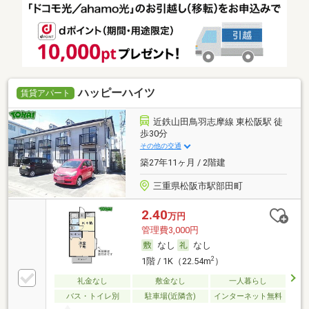
ハッピーハイツ
賃貸アパート
近鉄山田鳥羽志摩線 東松阪駅 徒
歩30分
その他の交通
築27年11ヶ月 / 2階建
三重県松阪市駅部田町
2.40
万円
管理費3,000円
なし
なし
2
1階 / 1K（22.54m
）
礼金なし
敷金なし
一人暮らし
バス・トイレ別
駐車場(近隣含)
インターネット無料