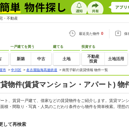
住宅・不動産
0
最近見た物件
保
一戸建てを買う
建てる
投資する
不動産
古
新築
中古
土地
土地活用
投資
屋市
>
中川区
>
名古屋臨海高速鉄道
>
南荒子駅の賃貸情報 物件一覧
賃貸物件(賃貸マンション・アパート) 物
アパート、賃貸一戸建て、借家などの賃貸物件をご紹介します。賃貸マン
有面積・間取り・写真・人気のこだわり条件から物件を簡単検索。理想の
更して再検索