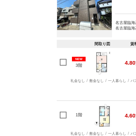
名古屋臨海
名古屋臨海
間取り図
賃
NEW
4.80
3階
礼金なし
敷金なし
一人暮らし
バ
1階
4.60
礼金なし
敷金なし
一人暮らし
バ