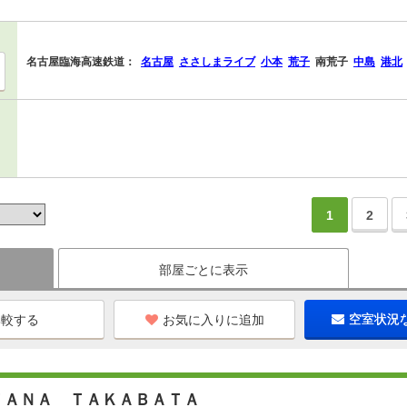
名古屋臨海高速鉄道：
名古屋
ささしまライブ
小本
荒子
南荒子
中島
港北
1
2
部屋ごとに表示
お気に入りに追加
空室状況
ＴＡＮＡ ＴＡＫＡＢＡＴＡ