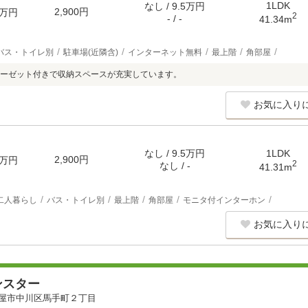
1LDK
なし / 9.5万円
2,900円
万円
2
- / -
41.34m
バス・トイレ別
駐車場(近隣含)
インターネット無料
最上階
角部屋
ーゼット付きで収納スペースが充実しています。
お気に入り
なし / 9.5万円
1LDK
2,900円
万円
2
なし / -
41.31m
二人暮らし
バス・トイレ別
最上階
角部屋
モニタ付インターホン
お気に入り
ンスター
屋市中川区馬手町２丁目