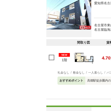
愛知県名古
名古屋市東
名古屋臨海
間取り図
賃
NEW
4.70
1階
礼金なし
敷金なし
一人暮らし
バ
おすすめポイント
高畑駅徒歩圏内の