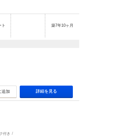
ート
築7年10ヶ月
詳細を見る
に追加
ク付き