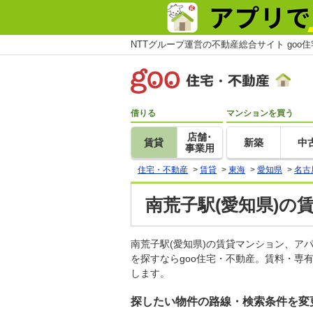
NTTグループ運営の不動産総合サイト goo
借りる
マンションを買う
店舗･
賃貸
新築
中
事業用
住宅・不動産
>
賃貸
>
東海
>
愛知県
>
名古
南荒子駅(愛知県)の
南荒子駅(愛知県)の賃貸マンション、
を探すならgoo住宅・不動産。賃料・専
します。
探したい物件の路線・検索条件を変