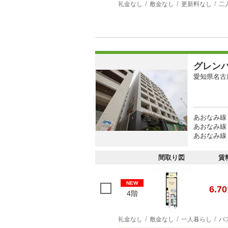
礼金なし
敷金なし
更新料なし
二
グレン
愛知県名古
あおなみ線 
あおなみ線 
あおなみ線 
間取り図
賃
NEW
6.70
4階
礼金なし
敷金なし
一人暮らし
バ