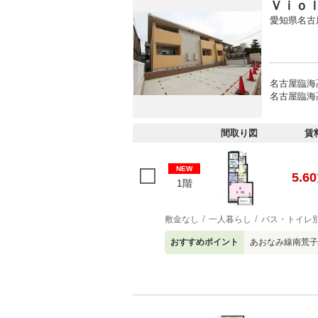
Ｖｉｏ
愛知県名古
名古屋臨海
名古屋臨海
間取り図
賃
NEW
5.60
1階
敷金なし
一人暮らし
バス・トイレ
おすすめポイント
あおなみ線南荒子