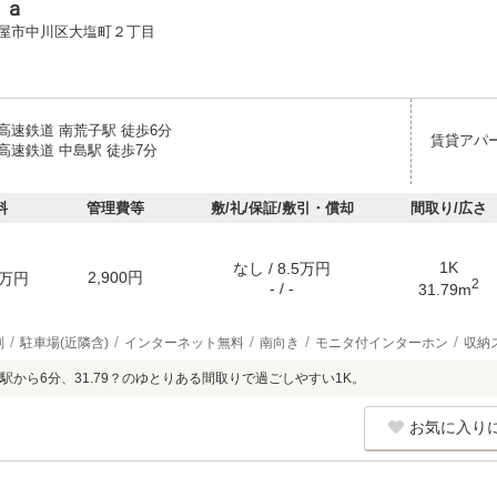
ｌａ
屋市中川区大塩町２丁目
高速鉄道 南荒子駅 徒歩6分
賃貸アパ
高速鉄道 中島駅 徒歩7分
料
管理費等
敷/礼/保証/敷引・償却
間取り/広さ
1K
なし / 8.5万円
2,900円
万円
2
- / -
31.79m
別
駐車場(近隣含)
インターネット無料
南向き
モニタ付インターホン
収納
駅から6分、31.79？のゆとりある間取りで過ごしやすい1K。
お気に入り