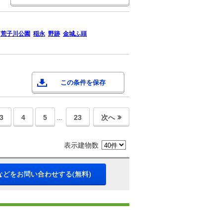
荒子川公園
稲永
野跡
金城ふ頭
この条件を保存
3
4
5
23
次へ
…
表示建物数
などをお問い合わせする(無料)