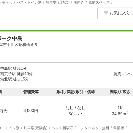
人暮らし
バス・トイレ別
駐車場(近隣含)
南向き
収納スペース
お気に入り
パーク中島
屋市中川区昭和橋通５
中島駅 徒歩1分
南荒子駅 徒歩10分
賃貸マンシ
港北駅 徒歩15分
料
管理費等
敷/礼/保証/敷引・償却
間取り/広さ
なし / なし
1K
6,000円
万円
2
なし / -
34.89m
ス・トイレ別
駐車場(近隣含)
ペット相談可
インターネット無料
角部屋