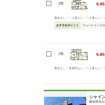
2階
6.85
敷金なし
一人暮らし
二人暮らし
おすすめポイント
ウォークインクロ
2階
6.85
敷金なし
更新料なし
一人暮らし
シャイ
愛知県名古