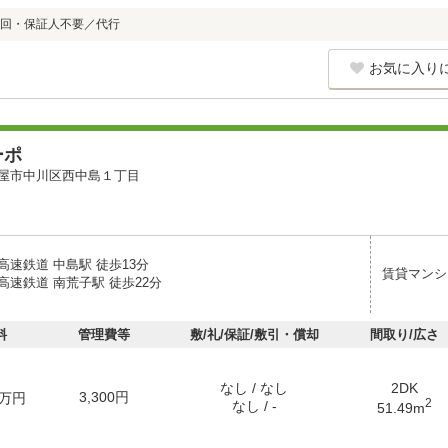
回・保証人不要／代行
お気に入り
ーポ
屋市中川区西中島１丁目
高速鉄道 中島駅 徒歩13分
賃貸マンシ
高速鉄道 南荒子駅 徒歩22分
料
管理費等
敷/礼/保証/敷引・償却
間取り/広さ
なし / なし
2DK
3,300円
万円
2
なし / -
51.49m