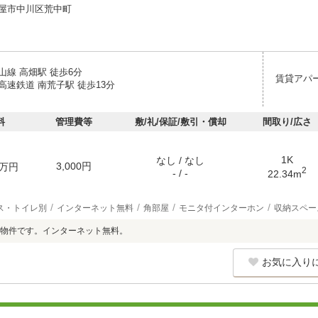
屋市中川区荒中町
山線 高畑駅 徒歩6分
賃貸アパ
高速鉄道 南荒子駅 徒歩13分
料
管理費等
敷/礼/保証/敷引・償却
間取り/広さ
1K
なし / なし
3,000円
万円
2
- / -
22.34m
ス・トイレ別
インターネット無料
角部屋
モニタ付インターホン
収納スペー
物件です。インターネット無料。
お気に入り