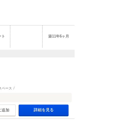
ート
築11年6ヶ月
スペース
詳細を見る
に追加