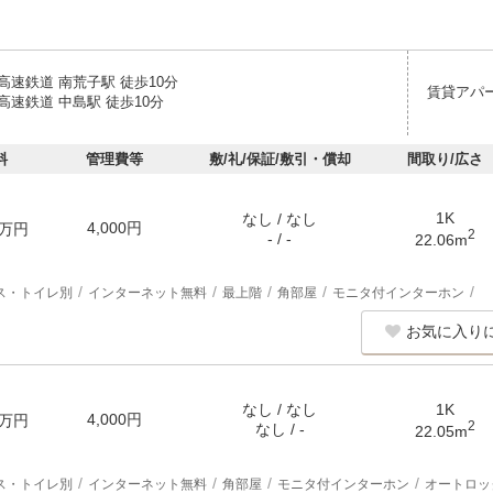
高速鉄道 南荒子駅 徒歩10分
賃貸アパ
高速鉄道 中島駅 徒歩10分
料
管理費等
敷/礼/保証/敷引・償却
間取り/広さ
1K
なし / なし
4,000円
万円
2
- / -
22.06m
ス・トイレ別
インターネット無料
最上階
角部屋
モニタ付インターホン
お気に入り
なし / なし
1K
4,000円
万円
2
なし / -
22.05m
ス・トイレ別
インターネット無料
角部屋
モニタ付インターホン
オートロッ