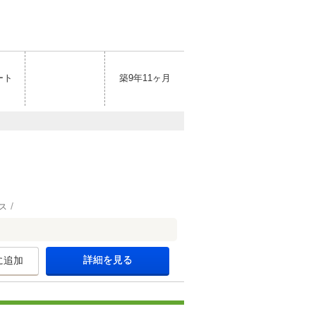
ート
築9年11ヶ月
ス
詳細を見る
に追加